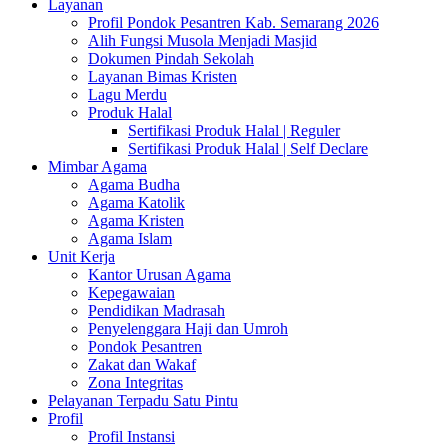
Layanan
Profil Pondok Pesantren Kab. Semarang 2026
Alih Fungsi Musola Menjadi Masjid
Dokumen Pindah Sekolah
Layanan Bimas Kristen
Lagu Merdu
Produk Halal
Sertifikasi Produk Halal | Reguler
Sertifikasi Produk Halal | Self Declare
Mimbar Agama
Agama Budha
Agama Katolik
Agama Kristen
Agama Islam
Unit Kerja
Kantor Urusan Agama
Kepegawaian
Pendidikan Madrasah
Penyelenggara Haji dan Umroh
Pondok Pesantren
Zakat dan Wakaf
Zona Integritas
Pelayanan Terpadu Satu Pintu
Profil
Profil Instansi