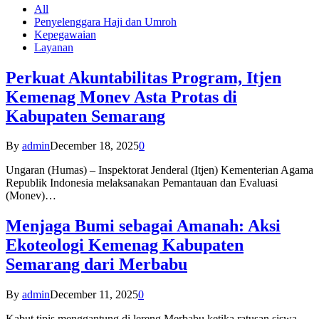
All
Penyelenggara Haji dan Umroh
Kepegawaian
Layanan
Perkuat Akuntabilitas Program, Itjen
Kemenag Monev Asta Protas di
Kabupaten Semarang
By
admin
December 18, 2025
0
Ungaran (Humas) – Inspektorat Jenderal (Itjen) Kementerian Agama
Republik Indonesia melaksanakan Pemantauan dan Evaluasi
(Monev)…
Menjaga Bumi sebagai Amanah: Aksi
Ekoteologi Kemenag Kabupaten
Semarang dari Merbabu
By
admin
December 11, 2025
0
Kabut tipis menggantung di lereng Merbabu ketika ratusan siswa-