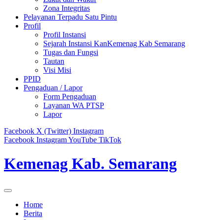
Zona Integritas
Pelayanan Terpadu Satu Pintu
Profil
Profil Instansi
Sejarah Instansi KanKemenag Kab Semarang
Tugas dan Fungsi
Tautan
Visi Misi
PPID
Pengaduan / Lapor
Form Pengaduan
Layanan WA PTSP
Lapor
Facebook
X (Twitter)
Instagram
Facebook
Instagram
YouTube
TikTok
Kemenag Kab. Semarang
Home
Berita