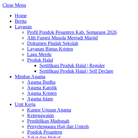
Close Menu
Home
Berita
Layanan
Profil Pondok Pesantren Kab. Semarang 2026
Alih Fungsi Musola Menjadi Masjid
Dokumen Pindah Sekolah
Layanan Bimas Kristen
Lagu Merdu
Produk Halal
Sertifikasi Produk Halal | Reguler
Sertifikasi Produk Halal | Self Declare
Mimbar Agama
Agama Budha
Agama Katolik
Agama Kristen
Agama Islam
Unit Kerja
Kantor Urusan Agama
Kepegawaian
Pendidikan Madrasah
Penyelenggara Haji dan Umroh
Pondok Pesantren
Zakat dan Wakaf