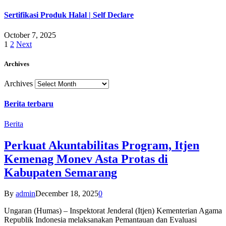
Sertifikasi Produk Halal | Self Declare
October 7, 2025
1
2
Next
Archives
Archives
Berita terbaru
Berita
Perkuat Akuntabilitas Program, Itjen
Kemenag Monev Asta Protas di
Kabupaten Semarang
By
admin
December 18, 2025
0
Ungaran (Humas) – Inspektorat Jenderal (Itjen) Kementerian Agama
Republik Indonesia melaksanakan Pemantauan dan Evaluasi