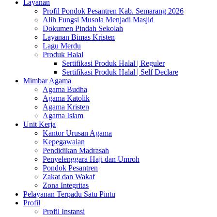
Layanan
Profil Pondok Pesantren Kab. Semarang 2026
Alih Fungsi Musola Menjadi Masjid
Dokumen Pindah Sekolah
Layanan Bimas Kristen
Lagu Merdu
Produk Halal
Sertifikasi Produk Halal | Reguler
Sertifikasi Produk Halal | Self Declare
Mimbar Agama
Agama Budha
Agama Katolik
Agama Kristen
Agama Islam
Unit Kerja
Kantor Urusan Agama
Kepegawaian
Pendidikan Madrasah
Penyelenggara Haji dan Umroh
Pondok Pesantren
Zakat dan Wakaf
Zona Integritas
Pelayanan Terpadu Satu Pintu
Profil
Profil Instansi