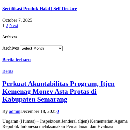
Sertifikasi Produk Halal | Self Declare
October 7, 2025
1
2
Next
Archives
Archives
Berita terbaru
Berita
Perkuat Akuntabilitas Program, Itjen
Kemenag Monev Asta Protas di
Kabupaten Semarang
By
admin
December 18, 2025
0
Ungaran (Humas) – Inspektorat Jenderal (Itjen) Kementerian Agama
Republik Indonesia melaksanakan Pemantauan dan Evaluasi