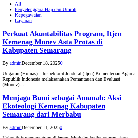
All
Penyelenggara Haji dan Umroh
Kepegawaian
Layanan
Perkuat Akuntabilitas Program, Itjen
Kemenag Monev Asta Protas di
Kabupaten Semarang
By
admin
December 18, 2025
0
Ungaran (Humas) – Inspektorat Jenderal (Itjen) Kementerian Agama
Republik Indonesia melaksanakan Pemantauan dan Evaluasi
(Monev)…
Menjaga Bumi sebagai Amanah: Aksi
Ekoteologi Kemenag Kabupaten
Semarang dari Merbabu
By
admin
December 11, 2025
0
Kabut tipis menggantung di lereng Merbabu ketika ratusan siswa-