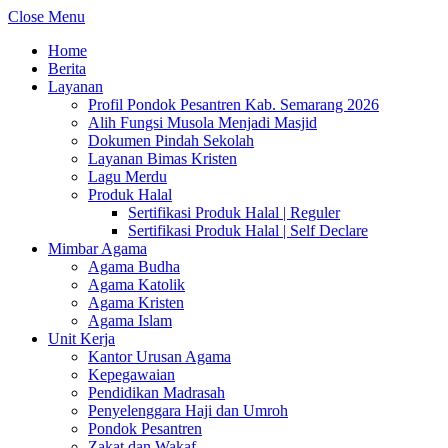
Close Menu
Home
Berita
Layanan
Profil Pondok Pesantren Kab. Semarang 2026
Alih Fungsi Musola Menjadi Masjid
Dokumen Pindah Sekolah
Layanan Bimas Kristen
Lagu Merdu
Produk Halal
Sertifikasi Produk Halal | Reguler
Sertifikasi Produk Halal | Self Declare
Mimbar Agama
Agama Budha
Agama Katolik
Agama Kristen
Agama Islam
Unit Kerja
Kantor Urusan Agama
Kepegawaian
Pendidikan Madrasah
Penyelenggara Haji dan Umroh
Pondok Pesantren
Zakat dan Wakaf