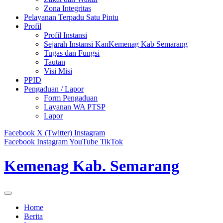
Zona Integritas
Pelayanan Terpadu Satu Pintu
Profil
Profil Instansi
Sejarah Instansi KanKemenag Kab Semarang
Tugas dan Fungsi
Tautan
Visi Misi
PPID
Pengaduan / Lapor
Form Pengaduan
Layanan WA PTSP
Lapor
Facebook
X (Twitter)
Instagram
Facebook
Instagram
YouTube
TikTok
Kemenag Kab. Semarang
Home
Berita