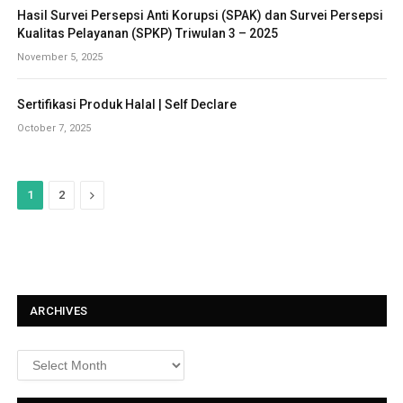
Hasil Survei Persepsi Anti Korupsi (SPAK) dan Survei Persepsi
Kualitas Pelayanan (SPKP) Triwulan 3 – 2025
November 5, 2025
Sertifikasi Produk Halal | Self Declare
October 7, 2025
N
1
2
e
x
t
ARCHIVES