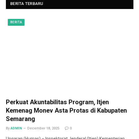
BERITA TERBARU
BERITA
Perkuat Akuntabilitas Program, Itjen
Kemenag Monev Asta Protas di Kabupaten
Semarang
By
ADMIN
December 18, 2025
0
Ungaran (Humas) – Inspektorat Jenderal (Itjen) Kementerian