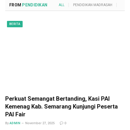
FROM
PENDIDIKAN
ALL
PENDIDIKAN MADRASAH
POND
BERITA
Perkuat Semangat Bertanding, Kasi PAI
Kemenag Kab. Semarang Kunjungi Peserta
PAI Fair
By
ADMIN
November 27, 2025
0