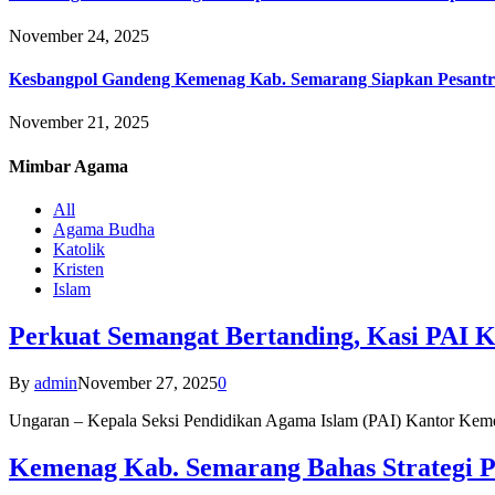
November 24, 2025
Kesbangpol Gandeng Kemenag Kab. Semarang Siapkan Pesantr
November 21, 2025
Mimbar
Agama
All
Agama Budha
Katolik
Kristen
Islam
Perkuat Semangat Bertanding, Kasi PAI 
By
admin
November 27, 2025
0
Ungaran – Kepala Seksi Pendidikan Agama Islam (PAI) Kantor K
Kemenag Kab. Semarang Bahas Strategi P