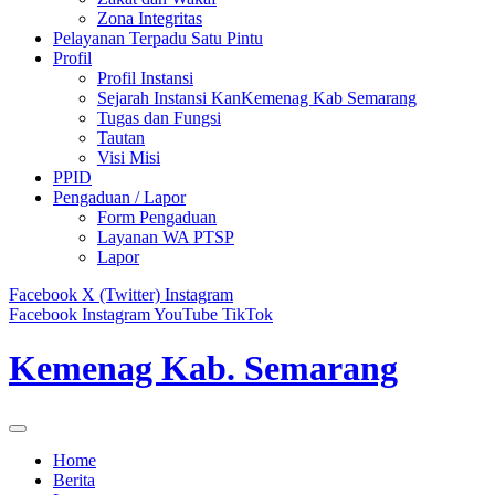
Zona Integritas
Pelayanan Terpadu Satu Pintu
Profil
Profil Instansi
Sejarah Instansi KanKemenag Kab Semarang
Tugas dan Fungsi
Tautan
Visi Misi
PPID
Pengaduan / Lapor
Form Pengaduan
Layanan WA PTSP
Lapor
Facebook
X (Twitter)
Instagram
Facebook
Instagram
YouTube
TikTok
Kemenag Kab. Semarang
Home
Berita