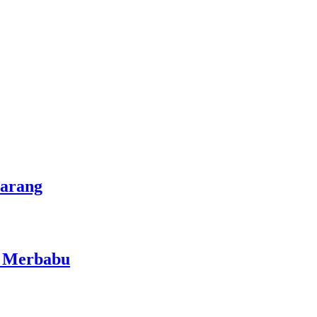
marang
i Merbabu