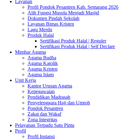
Layanan
Profil Pondok Pesantren Kab. Semarang 2026
Alih Fungsi Musola Menjadi Masjid
Dokumen Pindah Sekolah
Layanan Bimas Kristen
Lagu Merdu
Produk Halal
Sertifikasi Produk Halal | Reguler
Sertifikasi Produk Halal | Self Declare
Mimbar Agama
Agama Budha
Agama Katolik
Agama Kristen
Agama Islam
Unit Kerja
Kantor Urusan Agama
Kepegawaian
Pendidikan Madrasah
Penyelenggara Haji dan Umroh
Pondok Pesantren
Zakat dan Wakaf
Zona Integritas
Pelayanan Terpadu Satu Pintu
Profil
Profil Instansi