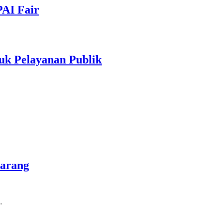
PAI Fair
uk Pelayanan Publik
marang
…