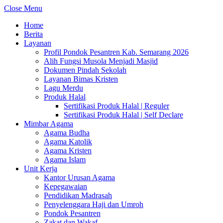
Close Menu
Home
Berita
Layanan
Profil Pondok Pesantren Kab. Semarang 2026
Alih Fungsi Musola Menjadi Masjid
Dokumen Pindah Sekolah
Layanan Bimas Kristen
Lagu Merdu
Produk Halal
Sertifikasi Produk Halal | Reguler
Sertifikasi Produk Halal | Self Declare
Mimbar Agama
Agama Budha
Agama Katolik
Agama Kristen
Agama Islam
Unit Kerja
Kantor Urusan Agama
Kepegawaian
Pendidikan Madrasah
Penyelenggara Haji dan Umroh
Pondok Pesantren
Zakat dan Wakaf