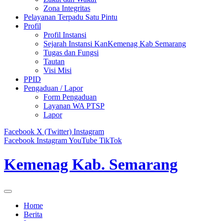
Zona Integritas
Pelayanan Terpadu Satu Pintu
Profil
Profil Instansi
Sejarah Instansi KanKemenag Kab Semarang
Tugas dan Fungsi
Tautan
Visi Misi
PPID
Pengaduan / Lapor
Form Pengaduan
Layanan WA PTSP
Lapor
Facebook
X (Twitter)
Instagram
Facebook
Instagram
YouTube
TikTok
Kemenag Kab. Semarang
Home
Berita