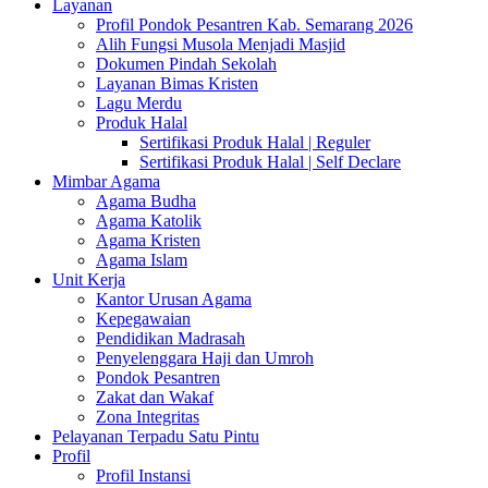
Layanan
Profil Pondok Pesantren Kab. Semarang 2026
Alih Fungsi Musola Menjadi Masjid
Dokumen Pindah Sekolah
Layanan Bimas Kristen
Lagu Merdu
Produk Halal
Sertifikasi Produk Halal | Reguler
Sertifikasi Produk Halal | Self Declare
Mimbar Agama
Agama Budha
Agama Katolik
Agama Kristen
Agama Islam
Unit Kerja
Kantor Urusan Agama
Kepegawaian
Pendidikan Madrasah
Penyelenggara Haji dan Umroh
Pondok Pesantren
Zakat dan Wakaf
Zona Integritas
Pelayanan Terpadu Satu Pintu
Profil
Profil Instansi