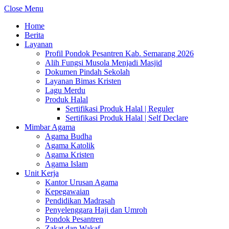
Close Menu
Home
Berita
Layanan
Profil Pondok Pesantren Kab. Semarang 2026
Alih Fungsi Musola Menjadi Masjid
Dokumen Pindah Sekolah
Layanan Bimas Kristen
Lagu Merdu
Produk Halal
Sertifikasi Produk Halal | Reguler
Sertifikasi Produk Halal | Self Declare
Mimbar Agama
Agama Budha
Agama Katolik
Agama Kristen
Agama Islam
Unit Kerja
Kantor Urusan Agama
Kepegawaian
Pendidikan Madrasah
Penyelenggara Haji dan Umroh
Pondok Pesantren
Zakat dan Wakaf