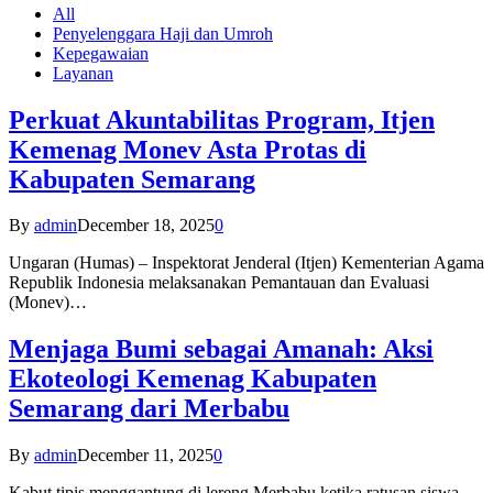
All
Penyelenggara Haji dan Umroh
Kepegawaian
Layanan
Perkuat Akuntabilitas Program, Itjen
Kemenag Monev Asta Protas di
Kabupaten Semarang
By
admin
December 18, 2025
0
Ungaran (Humas) – Inspektorat Jenderal (Itjen) Kementerian Agama
Republik Indonesia melaksanakan Pemantauan dan Evaluasi
(Monev)…
Menjaga Bumi sebagai Amanah: Aksi
Ekoteologi Kemenag Kabupaten
Semarang dari Merbabu
By
admin
December 11, 2025
0
Kabut tipis menggantung di lereng Merbabu ketika ratusan siswa-