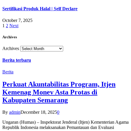
Sertifikasi Produk Halal | Self Declare
October 7, 2025
1
2
Next
Archives
Archives
Berita terbaru
Berita
Perkuat Akuntabilitas Program, Itjen
Kemenag Monev Asta Protas di
Kabupaten Semarang
By
admin
December 18, 2025
0
Ungaran (Humas) – Inspektorat Jenderal (Itjen) Kementerian Agama
Republik Indonesia melaksanakan Pemantauan dan Evaluasi