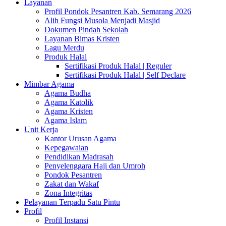
Layanan
Profil Pondok Pesantren Kab. Semarang 2026
Alih Fungsi Musola Menjadi Masjid
Dokumen Pindah Sekolah
Layanan Bimas Kristen
Lagu Merdu
Produk Halal
Sertifikasi Produk Halal | Reguler
Sertifikasi Produk Halal | Self Declare
Mimbar Agama
Agama Budha
Agama Katolik
Agama Kristen
Agama Islam
Unit Kerja
Kantor Urusan Agama
Kepegawaian
Pendidikan Madrasah
Penyelenggara Haji dan Umroh
Pondok Pesantren
Zakat dan Wakaf
Zona Integritas
Pelayanan Terpadu Satu Pintu
Profil
Profil Instansi