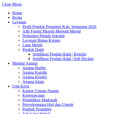
Close Menu
Home
Berita
Layanan
Profil Pondok Pesantren Kab. Semarang 2026
Alih Fungsi Musola Menjadi Masjid
Dokumen Pindah Sekolah
Layanan Bimas Kristen
Lagu Merdu
Produk Halal
Sertifikasi Produk Halal | Reguler
Sertifikasi Produk Halal | Self Declare
Mimbar Agama
Agama Budha
Agama Katolik
Agama Kristen
Agama Islam
Unit Kerja
Kantor Urusan Agama
Kepegawaian
Pendidikan Madrasah
Penyelenggara Haji dan Umroh
Pondok Pesantren
Zakat dan Wakaf