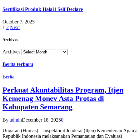
Sertifikasi Produk Halal | Self Declare
October 7, 2025
1
2
Next
Archives
Archives
Berita terbaru
Berita
Perkuat Akuntabilitas Program, Itjen
Kemenag Monev Asta Protas di
Kabupaten Semarang
By
admin
December 18, 2025
0
Ungaran (Humas) – Inspektorat Jenderal (Itjen) Kementerian Agama
Republik Indonesia melaksanakan Pemantauan dan Evaluasi