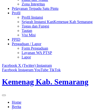
Zona Integritas
Pelayanan Terpadu Satu Pintu
Profil
Profil Instansi
Sejarah Instansi KanKemenag Kab Semarang
Tugas dan Fungsi
Tautan
Visi Misi
PPID
Pengaduan / Lapor
Form Pengaduan
Layanan WA PTSP
Lapor
Facebook
X (Twitter)
Instagram
Facebook
Instagram
YouTube
TikTok
Kemenag Kab. Semarang
Home
Berita