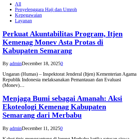
All
Penyelenggara Haji dan Umroh
Kepegawaian
Layanan
Perkuat Akuntabilitas Program, Itjen
Kemenag Monev Asta Protas di
Kabupaten Semarang
By
admin
December 18, 2025
0
Ungaran (Humas) – Inspektorat Jenderal (Itjen) Kementerian Agama
Republik Indonesia melaksanakan Pemantauan dan Evaluasi
(Monev)…
Menjaga Bumi sebagai Amanah: Aksi
Ekoteologi Kemenag Kabupaten
Semarang dari Merbabu
By
admin
December 11, 2025
0
Kabut tipis menggantung di lereng Merbabu ketika ratusan siswa-