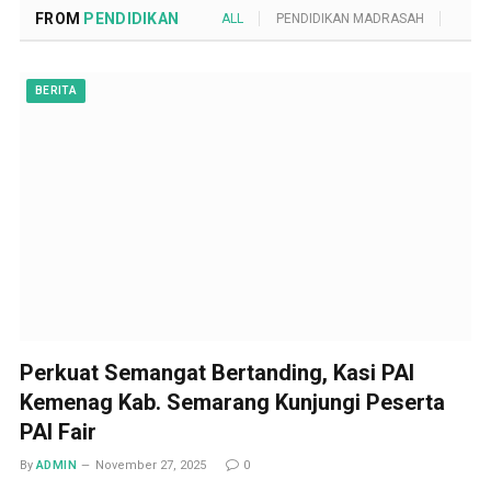
FROM
PENDIDIKAN
ALL
PENDIDIKAN MADRASAH
POND
BERITA
Perkuat Semangat Bertanding, Kasi PAI
Kemenag Kab. Semarang Kunjungi Peserta
PAI Fair
By
ADMIN
November 27, 2025
0