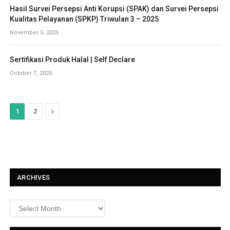
Hasil Survei Persepsi Anti Korupsi (SPAK) dan Survei Persepsi
Kualitas Pelayanan (SPKP) Triwulan 3 – 2025
November 5, 2025
Sertifikasi Produk Halal | Self Declare
October 7, 2025
N
1
2
e
x
t
ARCHIVES