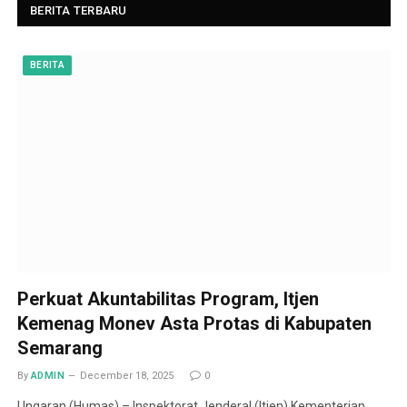
BERITA TERBARU
BERITA
Perkuat Akuntabilitas Program, Itjen
Kemenag Monev Asta Protas di Kabupaten
Semarang
By
ADMIN
December 18, 2025
0
Ungaran (Humas) – Inspektorat Jenderal (Itjen) Kementerian