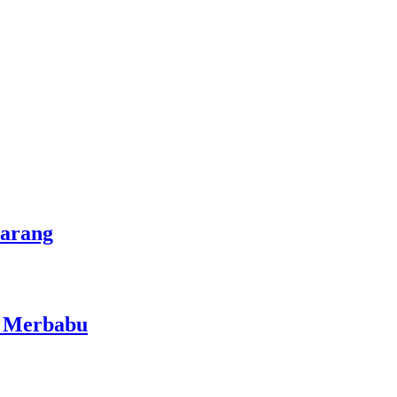
marang
i Merbabu