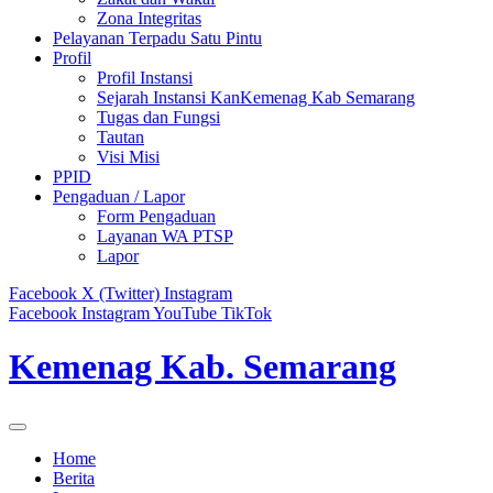
Zona Integritas
Pelayanan Terpadu Satu Pintu
Profil
Profil Instansi
Sejarah Instansi KanKemenag Kab Semarang
Tugas dan Fungsi
Tautan
Visi Misi
PPID
Pengaduan / Lapor
Form Pengaduan
Layanan WA PTSP
Lapor
Facebook
X (Twitter)
Instagram
Facebook
Instagram
YouTube
TikTok
Kemenag Kab. Semarang
Home
Berita