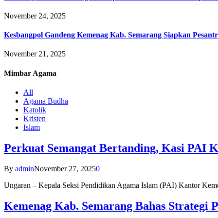
November 24, 2025
Kesbangpol Gandeng Kemenag Kab. Semarang Siapkan Pesantr
November 21, 2025
Mimbar
Agama
All
Agama Budha
Katolik
Kristen
Islam
Perkuat Semangat Bertanding, Kasi PAI 
By
admin
November 27, 2025
0
Ungaran – Kepala Seksi Pendidikan Agama Islam (PAI) Kantor K
Kemenag Kab. Semarang Bahas Strategi P