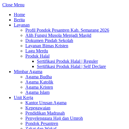
Close Menu
Home
Berita
Layanan
Profil Pondok Pesantren Kab. Semarang 2026
Alih Fungsi Musola Menjadi Masjid
Dokumen Pindah Sekolah
Layanan Bimas Kristen
Lagu Merdu
Produk Halal
Sertifikasi Produk Halal | Reguler
Sertifikasi Produk Halal | Self Declare
Mimbar Agama
Agama Budha
Agama Katolik
Agama Kristen
Agama Islam
Unit Kerja
Kantor Urusan Agama
Kepegawaian
Pendidikan Madrasah
Penyelenggara Haji dan Umroh
Pondok Pesantren
Zakat dan Wakaf