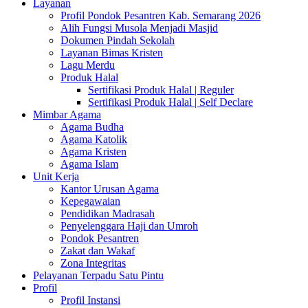
Layanan
Profil Pondok Pesantren Kab. Semarang 2026
Alih Fungsi Musola Menjadi Masjid
Dokumen Pindah Sekolah
Layanan Bimas Kristen
Lagu Merdu
Produk Halal
Sertifikasi Produk Halal | Reguler
Sertifikasi Produk Halal | Self Declare
Mimbar Agama
Agama Budha
Agama Katolik
Agama Kristen
Agama Islam
Unit Kerja
Kantor Urusan Agama
Kepegawaian
Pendidikan Madrasah
Penyelenggara Haji dan Umroh
Pondok Pesantren
Zakat dan Wakaf
Zona Integritas
Pelayanan Terpadu Satu Pintu
Profil
Profil Instansi