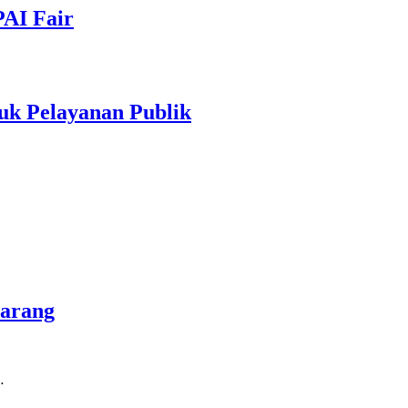
PAI Fair
uk Pelayanan Publik
marang
…