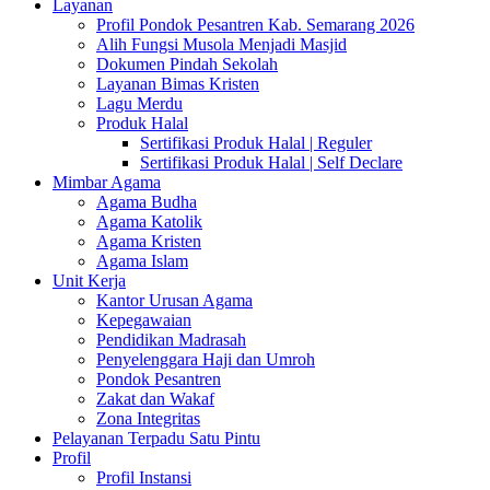
Layanan
Profil Pondok Pesantren Kab. Semarang 2026
Alih Fungsi Musola Menjadi Masjid
Dokumen Pindah Sekolah
Layanan Bimas Kristen
Lagu Merdu
Produk Halal
Sertifikasi Produk Halal | Reguler
Sertifikasi Produk Halal | Self Declare
Mimbar Agama
Agama Budha
Agama Katolik
Agama Kristen
Agama Islam
Unit Kerja
Kantor Urusan Agama
Kepegawaian
Pendidikan Madrasah
Penyelenggara Haji dan Umroh
Pondok Pesantren
Zakat dan Wakaf
Zona Integritas
Pelayanan Terpadu Satu Pintu
Profil
Profil Instansi