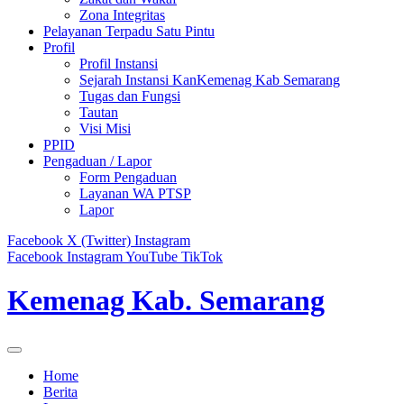
Zona Integritas
Pelayanan Terpadu Satu Pintu
Profil
Profil Instansi
Sejarah Instansi KanKemenag Kab Semarang
Tugas dan Fungsi
Tautan
Visi Misi
PPID
Pengaduan / Lapor
Form Pengaduan
Layanan WA PTSP
Lapor
Facebook
X (Twitter)
Instagram
Facebook
Instagram
YouTube
TikTok
Kemenag Kab. Semarang
Home
Berita