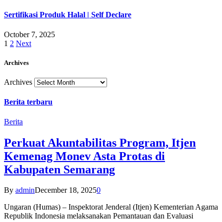
Sertifikasi Produk Halal | Self Declare
October 7, 2025
1
2
Next
Archives
Archives
Berita terbaru
Berita
Perkuat Akuntabilitas Program, Itjen
Kemenag Monev Asta Protas di
Kabupaten Semarang
By
admin
December 18, 2025
0
Ungaran (Humas) – Inspektorat Jenderal (Itjen) Kementerian Agama
Republik Indonesia melaksanakan Pemantauan dan Evaluasi