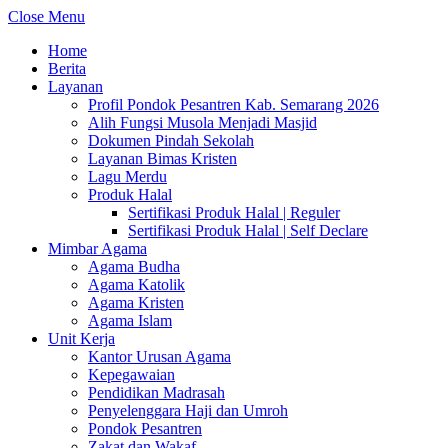
Close Menu
Home
Berita
Layanan
Profil Pondok Pesantren Kab. Semarang 2026
Alih Fungsi Musola Menjadi Masjid
Dokumen Pindah Sekolah
Layanan Bimas Kristen
Lagu Merdu
Produk Halal
Sertifikasi Produk Halal | Reguler
Sertifikasi Produk Halal | Self Declare
Mimbar Agama
Agama Budha
Agama Katolik
Agama Kristen
Agama Islam
Unit Kerja
Kantor Urusan Agama
Kepegawaian
Pendidikan Madrasah
Penyelenggara Haji dan Umroh
Pondok Pesantren
Zakat dan Wakaf