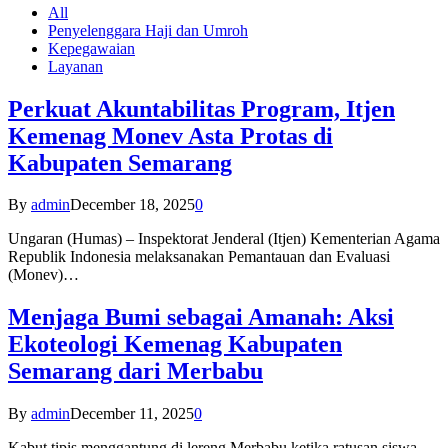
All
Penyelenggara Haji dan Umroh
Kepegawaian
Layanan
Perkuat Akuntabilitas Program, Itjen
Kemenag Monev Asta Protas di
Kabupaten Semarang
By
admin
December 18, 2025
0
Ungaran (Humas) – Inspektorat Jenderal (Itjen) Kementerian Agama
Republik Indonesia melaksanakan Pemantauan dan Evaluasi
(Monev)…
Menjaga Bumi sebagai Amanah: Aksi
Ekoteologi Kemenag Kabupaten
Semarang dari Merbabu
By
admin
December 11, 2025
0
Kabut tipis menggantung di lereng Merbabu ketika ratusan siswa-