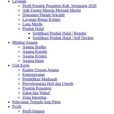
Layanan
Profil Pondok Pesantren Kab. Semarang 2026
Alih Fungsi Musola Menjadi Masjid
Dokumen Pindah Sekolah
Layanan Bimas Kristen
Lagu Merdu
Produk Halal
Sertifikasi Produk Halal | Reguler
Sertifikasi Produk Halal | Self Declare
Mimbar Agama
Agama Budha
Agama Katolik
Agama Kristen
Agama Islam
Unit Kerja
Kantor Urusan Agama
Kepegawaian
Pendidikan Madrasah
Penyelenggara Haji dan Umroh
Pondok Pesantren
Zakat dan Wakaf
Zona Integritas
Pelayanan Terpadu Satu Pintu
Profil
Profil Instansi