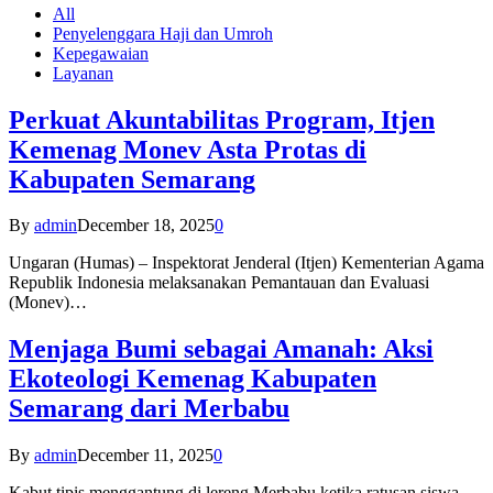
All
Penyelenggara Haji dan Umroh
Kepegawaian
Layanan
Perkuat Akuntabilitas Program, Itjen
Kemenag Monev Asta Protas di
Kabupaten Semarang
By
admin
December 18, 2025
0
Ungaran (Humas) – Inspektorat Jenderal (Itjen) Kementerian Agama
Republik Indonesia melaksanakan Pemantauan dan Evaluasi
(Monev)…
Menjaga Bumi sebagai Amanah: Aksi
Ekoteologi Kemenag Kabupaten
Semarang dari Merbabu
By
admin
December 11, 2025
0
Kabut tipis menggantung di lereng Merbabu ketika ratusan siswa-