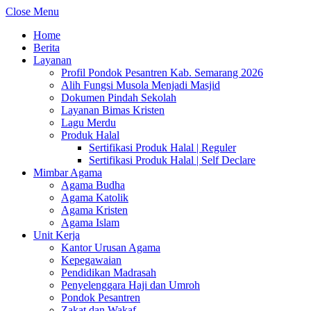
Close Menu
Home
Berita
Layanan
Profil Pondok Pesantren Kab. Semarang 2026
Alih Fungsi Musola Menjadi Masjid
Dokumen Pindah Sekolah
Layanan Bimas Kristen
Lagu Merdu
Produk Halal
Sertifikasi Produk Halal | Reguler
Sertifikasi Produk Halal | Self Declare
Mimbar Agama
Agama Budha
Agama Katolik
Agama Kristen
Agama Islam
Unit Kerja
Kantor Urusan Agama
Kepegawaian
Pendidikan Madrasah
Penyelenggara Haji dan Umroh
Pondok Pesantren
Zakat dan Wakaf