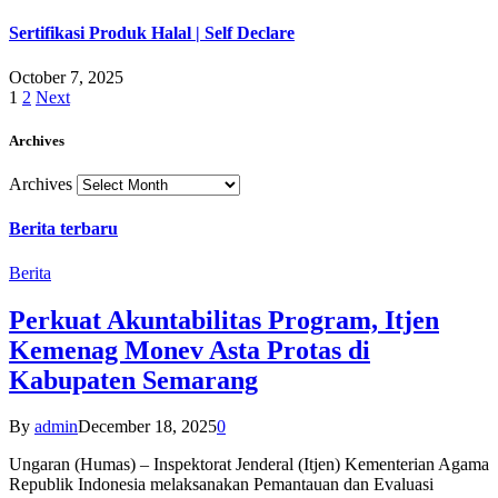
Sertifikasi Produk Halal | Self Declare
October 7, 2025
1
2
Next
Archives
Archives
Berita terbaru
Berita
Perkuat Akuntabilitas Program, Itjen
Kemenag Monev Asta Protas di
Kabupaten Semarang
By
admin
December 18, 2025
0
Ungaran (Humas) – Inspektorat Jenderal (Itjen) Kementerian Agama
Republik Indonesia melaksanakan Pemantauan dan Evaluasi