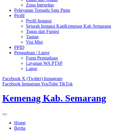
Zona Integritas
Pelayanan Terpadu Satu Pintu
Profil
Profil Instansi
Sejarah Instansi KanKemenag Kab Semarang
Tugas dan Fungsi
Tautan
Visi Misi
PPID
Pengaduan / Lapor
Form Pengaduan
Layanan WA PTSP
Lapor
Facebook
X (Twitter)
Instagram
Facebook
Instagram
YouTube
TikTok
Kemenag Kab. Semarang
Home
Berita