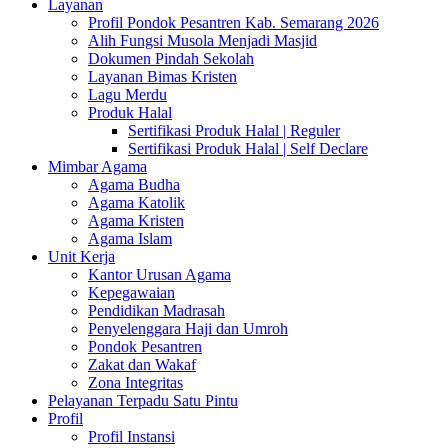
Layanan
Profil Pondok Pesantren Kab. Semarang 2026
Alih Fungsi Musola Menjadi Masjid
Dokumen Pindah Sekolah
Layanan Bimas Kristen
Lagu Merdu
Produk Halal
Sertifikasi Produk Halal | Reguler
Sertifikasi Produk Halal | Self Declare
Mimbar Agama
Agama Budha
Agama Katolik
Agama Kristen
Agama Islam
Unit Kerja
Kantor Urusan Agama
Kepegawaian
Pendidikan Madrasah
Penyelenggara Haji dan Umroh
Pondok Pesantren
Zakat dan Wakaf
Zona Integritas
Pelayanan Terpadu Satu Pintu
Profil
Profil Instansi