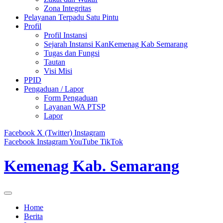
Zona Integritas
Pelayanan Terpadu Satu Pintu
Profil
Profil Instansi
Sejarah Instansi KanKemenag Kab Semarang
Tugas dan Fungsi
Tautan
Visi Misi
PPID
Pengaduan / Lapor
Form Pengaduan
Layanan WA PTSP
Lapor
Facebook
X (Twitter)
Instagram
Facebook
Instagram
YouTube
TikTok
Kemenag Kab. Semarang
Home
Berita