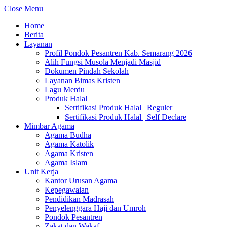
Close Menu
Home
Berita
Layanan
Profil Pondok Pesantren Kab. Semarang 2026
Alih Fungsi Musola Menjadi Masjid
Dokumen Pindah Sekolah
Layanan Bimas Kristen
Lagu Merdu
Produk Halal
Sertifikasi Produk Halal | Reguler
Sertifikasi Produk Halal | Self Declare
Mimbar Agama
Agama Budha
Agama Katolik
Agama Kristen
Agama Islam
Unit Kerja
Kantor Urusan Agama
Kepegawaian
Pendidikan Madrasah
Penyelenggara Haji dan Umroh
Pondok Pesantren
Zakat dan Wakaf