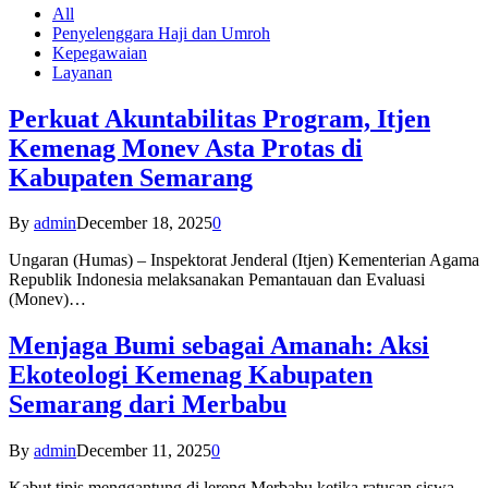
All
Penyelenggara Haji dan Umroh
Kepegawaian
Layanan
Perkuat Akuntabilitas Program, Itjen
Kemenag Monev Asta Protas di
Kabupaten Semarang
By
admin
December 18, 2025
0
Ungaran (Humas) – Inspektorat Jenderal (Itjen) Kementerian Agama
Republik Indonesia melaksanakan Pemantauan dan Evaluasi
(Monev)…
Menjaga Bumi sebagai Amanah: Aksi
Ekoteologi Kemenag Kabupaten
Semarang dari Merbabu
By
admin
December 11, 2025
0
Kabut tipis menggantung di lereng Merbabu ketika ratusan siswa-