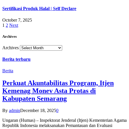
Sertifikasi Produk Halal | Self Declare
October 7, 2025
1
2
Next
Archives
Archives
Berita terbaru
Berita
Perkuat Akuntabilitas Program, Itjen
Kemenag Monev Asta Protas di
Kabupaten Semarang
By
admin
December 18, 2025
0
Ungaran (Humas) – Inspektorat Jenderal (Itjen) Kementerian Agama
Republik Indonesia melaksanakan Pemantauan dan Evaluasi