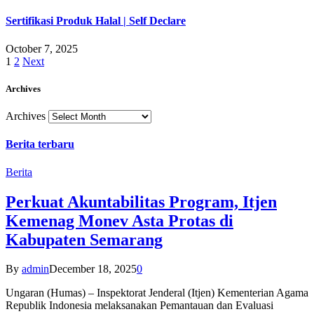
Sertifikasi Produk Halal | Self Declare
October 7, 2025
1
2
Next
Archives
Archives
Berita terbaru
Berita
Perkuat Akuntabilitas Program, Itjen
Kemenag Monev Asta Protas di
Kabupaten Semarang
By
admin
December 18, 2025
0
Ungaran (Humas) – Inspektorat Jenderal (Itjen) Kementerian Agama
Republik Indonesia melaksanakan Pemantauan dan Evaluasi