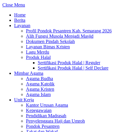
Close Menu
Home
Berita
Layanan
Profil Pondok Pesantren Kab. Semarang 2026
Alih Fungsi Musola Menjadi Masjid
Dokumen Pindah Sekolah
Layanan Bimas Kristen
Lagu Merdu
Produk Halal
Sertifikasi Produk Halal | Reguler
Sertifikasi Produk Halal | Self Declare
Mimbar Agama
Agama Budha
Agama Katolik
Agama Kristen
Agama Islam
Unit Kerja
Kantor Urusan Agama
Kepegawaian
Pendidikan Madrasah
Penyelenggara Haji dan Umroh
Pondok Pesantren
Zakat dan Wakaf