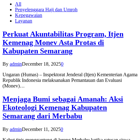
All
Penyelenggara Haji dan Umroh
Kepegawaian
Layanan
Perkuat Akuntabilitas Program, Itjen
Kemenag Monev Asta Protas di
Kabupaten Semarang
By
admin
December 18, 2025
0
Ungaran (Humas) – Inspektorat Jenderal (Itjen) Kementerian Agama
Republik Indonesia melaksanakan Pemantauan dan Evaluasi
(Monev)…
Menjaga Bumi sebagai Amanah: Aksi
Ekoteologi Kemenag Kabupaten
Semarang dari Merbabu
By
admin
December 11, 2025
0
Kabut tipis menggantung di lereng Merbabu ketika ratusan siswa-