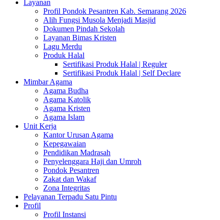
Layanan
Profil Pondok Pesantren Kab. Semarang 2026
Alih Fungsi Musola Menjadi Masjid
Dokumen Pindah Sekolah
Layanan Bimas Kristen
Lagu Merdu
Produk Halal
Sertifikasi Produk Halal | Reguler
Sertifikasi Produk Halal | Self Declare
Mimbar Agama
Agama Budha
Agama Katolik
Agama Kristen
Agama Islam
Unit Kerja
Kantor Urusan Agama
Kepegawaian
Pendidikan Madrasah
Penyelenggara Haji dan Umroh
Pondok Pesantren
Zakat dan Wakaf
Zona Integritas
Pelayanan Terpadu Satu Pintu
Profil
Profil Instansi