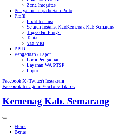
Zona Integritas
Pelayanan Terpadu Satu Pintu
Profil
Profil Instansi
Sejarah Instansi KanKemenag Kab Semarang
Tugas dan Fungsi
Tautan
Visi Misi
PPID
Pengaduan / Lapor
Form Pengaduan
Layanan WA PTSP
Lapor
Facebook
X (Twitter)
Instagram
Facebook
Instagram
YouTube
TikTok
Kemenag Kab. Semarang
Home
Berita