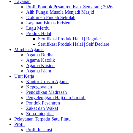
Layanan
Profil Pondok Pesantren Kab. Semarang 2026
Alih Fungsi Musola Menjadi Masjid
Dokumen Pindah Sekolah
Layanan Bimas Kristen
Lagu Merdu
Produk Halal
Sertifikasi Produk Halal | Reguler
Sertifikasi Produk Halal | Self Declare
Mimbar Agama
Agama Budha
Agama Katolik
Agama Kristen
Agama Islam
Unit Kerja
Kantor Urusan Agama
Kepegawaian
Pendidikan Madrasah
Penyelenggara Haji dan Umroh
Pondok Pesantren
Zakat dan Wakaf
Zona Integritas
Pelayanan Terpadu Satu Pintu
Profil
Profil Instansi