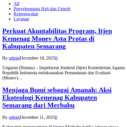
All
Penyelenggara Haji dan Umroh
Kepegawaian
Layanan
Perkuat Akuntabilitas Program, Itjen
Kemenag Monev Asta Protas di
Kabupaten Semarang
By
admin
December 18, 2025
0
Ungaran (Humas) – Inspektorat Jenderal (Itjen) Kementerian Agama
Republik Indonesia melaksanakan Pemantauan dan Evaluasi
(Monev)…
Menjaga Bumi sebagai Amanah: Aksi
Ekoteologi Kemenag Kabupaten
Semarang dari Merbabu
By
admin
December 11, 2025
0
Kabut tipis menggantung di lereng Merbabu ketika ratusan siswa-