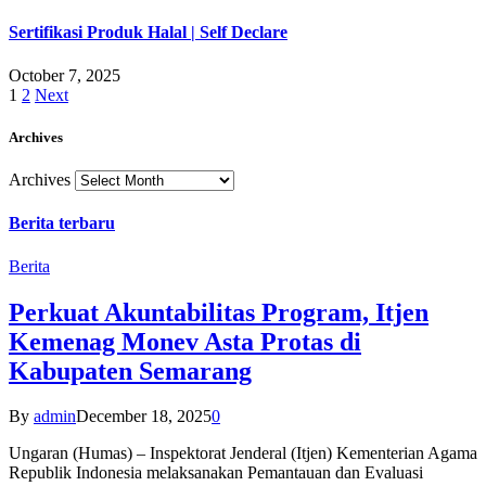
Sertifikasi Produk Halal | Self Declare
October 7, 2025
1
2
Next
Archives
Archives
Berita terbaru
Berita
Perkuat Akuntabilitas Program, Itjen
Kemenag Monev Asta Protas di
Kabupaten Semarang
By
admin
December 18, 2025
0
Ungaran (Humas) – Inspektorat Jenderal (Itjen) Kementerian Agama
Republik Indonesia melaksanakan Pemantauan dan Evaluasi