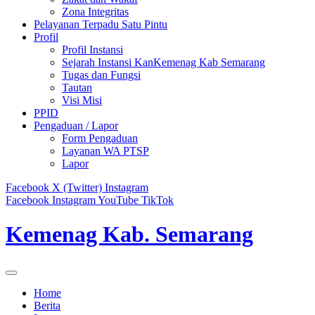
Zona Integritas
Pelayanan Terpadu Satu Pintu
Profil
Profil Instansi
Sejarah Instansi KanKemenag Kab Semarang
Tugas dan Fungsi
Tautan
Visi Misi
PPID
Pengaduan / Lapor
Form Pengaduan
Layanan WA PTSP
Lapor
Facebook
X (Twitter)
Instagram
Facebook
Instagram
YouTube
TikTok
Kemenag Kab. Semarang
Home
Berita