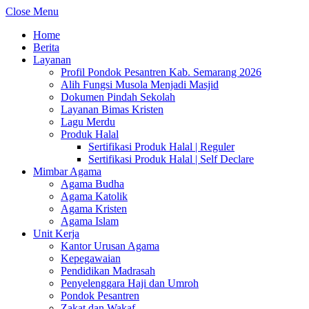
Close Menu
Home
Berita
Layanan
Profil Pondok Pesantren Kab. Semarang 2026
Alih Fungsi Musola Menjadi Masjid
Dokumen Pindah Sekolah
Layanan Bimas Kristen
Lagu Merdu
Produk Halal
Sertifikasi Produk Halal | Reguler
Sertifikasi Produk Halal | Self Declare
Mimbar Agama
Agama Budha
Agama Katolik
Agama Kristen
Agama Islam
Unit Kerja
Kantor Urusan Agama
Kepegawaian
Pendidikan Madrasah
Penyelenggara Haji dan Umroh
Pondok Pesantren
Zakat dan Wakaf