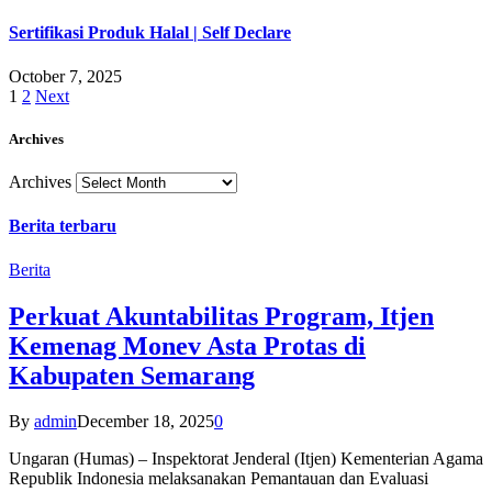
Sertifikasi Produk Halal | Self Declare
October 7, 2025
1
2
Next
Archives
Archives
Berita terbaru
Berita
Perkuat Akuntabilitas Program, Itjen
Kemenag Monev Asta Protas di
Kabupaten Semarang
By
admin
December 18, 2025
0
Ungaran (Humas) – Inspektorat Jenderal (Itjen) Kementerian Agama
Republik Indonesia melaksanakan Pemantauan dan Evaluasi