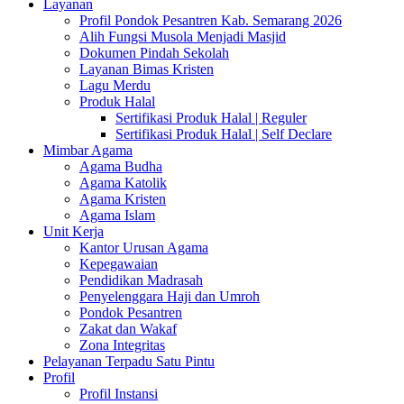
Layanan
Profil Pondok Pesantren Kab. Semarang 2026
Alih Fungsi Musola Menjadi Masjid
Dokumen Pindah Sekolah
Layanan Bimas Kristen
Lagu Merdu
Produk Halal
Sertifikasi Produk Halal | Reguler
Sertifikasi Produk Halal | Self Declare
Mimbar Agama
Agama Budha
Agama Katolik
Agama Kristen
Agama Islam
Unit Kerja
Kantor Urusan Agama
Kepegawaian
Pendidikan Madrasah
Penyelenggara Haji dan Umroh
Pondok Pesantren
Zakat dan Wakaf
Zona Integritas
Pelayanan Terpadu Satu Pintu
Profil
Profil Instansi