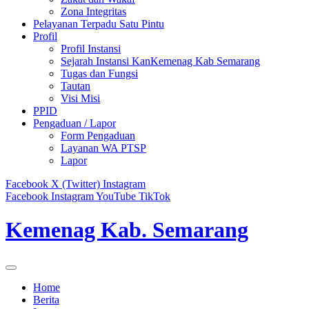
Zona Integritas
Pelayanan Terpadu Satu Pintu
Profil
Profil Instansi
Sejarah Instansi KanKemenag Kab Semarang
Tugas dan Fungsi
Tautan
Visi Misi
PPID
Pengaduan / Lapor
Form Pengaduan
Layanan WA PTSP
Lapor
Facebook
X (Twitter)
Instagram
Facebook
Instagram
YouTube
TikTok
Kemenag Kab. Semarang
Home
Berita