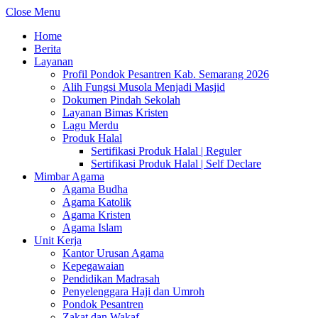
Close Menu
Home
Berita
Layanan
Profil Pondok Pesantren Kab. Semarang 2026
Alih Fungsi Musola Menjadi Masjid
Dokumen Pindah Sekolah
Layanan Bimas Kristen
Lagu Merdu
Produk Halal
Sertifikasi Produk Halal | Reguler
Sertifikasi Produk Halal | Self Declare
Mimbar Agama
Agama Budha
Agama Katolik
Agama Kristen
Agama Islam
Unit Kerja
Kantor Urusan Agama
Kepegawaian
Pendidikan Madrasah
Penyelenggara Haji dan Umroh
Pondok Pesantren
Zakat dan Wakaf