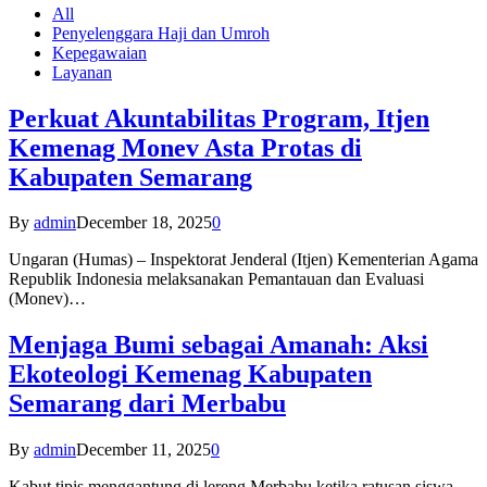
All
Penyelenggara Haji dan Umroh
Kepegawaian
Layanan
Perkuat Akuntabilitas Program, Itjen
Kemenag Monev Asta Protas di
Kabupaten Semarang
By
admin
December 18, 2025
0
Ungaran (Humas) – Inspektorat Jenderal (Itjen) Kementerian Agama
Republik Indonesia melaksanakan Pemantauan dan Evaluasi
(Monev)…
Menjaga Bumi sebagai Amanah: Aksi
Ekoteologi Kemenag Kabupaten
Semarang dari Merbabu
By
admin
December 11, 2025
0
Kabut tipis menggantung di lereng Merbabu ketika ratusan siswa-