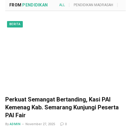
FROM
PENDIDIKAN
ALL
PENDIDIKAN MADRASAH
POND
BERITA
Perkuat Semangat Bertanding, Kasi PAI
Kemenag Kab. Semarang Kunjungi Peserta
PAI Fair
By
ADMIN
November 27, 2025
0