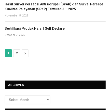
Hasil Survei Persepsi Anti Korupsi (SPAK) dan Survei Persepsi
Kualitas Pelayanan (SPKP) Triwulan 3 – 2025
November 5, 2025
Sertifikasi Produk Halal | Self Declare
October 7, 2025
N
1
2
e
x
t
ARCHIVES