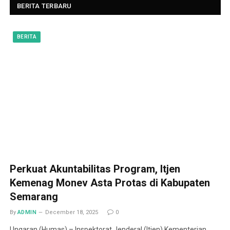
BERITA TERBARU
BERITA
Perkuat Akuntabilitas Program, Itjen
Kemenag Monev Asta Protas di Kabupaten
Semarang
By
ADMIN
December 18, 2025
0
Ungaran (Humas) – Inspektorat Jenderal (Itjen) Kementerian