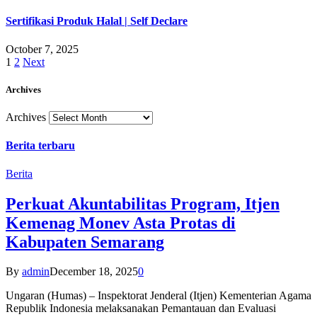
Sertifikasi Produk Halal | Self Declare
October 7, 2025
1
2
Next
Archives
Archives
Berita terbaru
Berita
Perkuat Akuntabilitas Program, Itjen
Kemenag Monev Asta Protas di
Kabupaten Semarang
By
admin
December 18, 2025
0
Ungaran (Humas) – Inspektorat Jenderal (Itjen) Kementerian Agama
Republik Indonesia melaksanakan Pemantauan dan Evaluasi