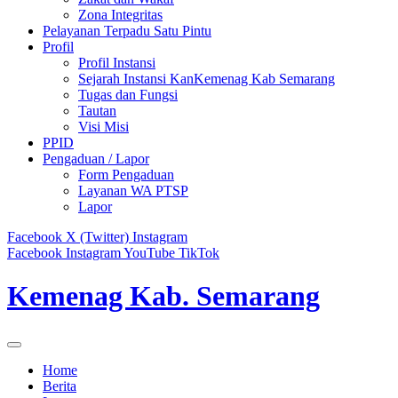
Zona Integritas
Pelayanan Terpadu Satu Pintu
Profil
Profil Instansi
Sejarah Instansi KanKemenag Kab Semarang
Tugas dan Fungsi
Tautan
Visi Misi
PPID
Pengaduan / Lapor
Form Pengaduan
Layanan WA PTSP
Lapor
Facebook
X (Twitter)
Instagram
Facebook
Instagram
YouTube
TikTok
Kemenag Kab. Semarang
Home
Berita