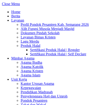
Close Menu
Home
Berita
Layanan
Profil Pondok Pesantren Kab. Semarang 2026
Alih Fungsi Musola Menjadi Masjid
Dokumen Pindah Sekolah
Layanan Bimas Kristen
Lagu Merdu
Produk Halal
Sertifikasi Produk Halal | Reguler
Sertifikasi Produk Halal | Self Declare
Mimbar Agama
Agama Budha
Agama Katolik
Agama Kristen
Agama Islam
Unit Kerja
Kantor Urusan Agama
Kepegawaian
Pendidikan Madrasah
Penyelenggara Haji dan Umroh
Pondok Pesantren
Zakat dan Wakaf