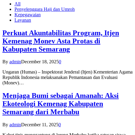
All
Penyelenggara Haji dan Umroh
Kepegawaian
Layanan
Perkuat Akuntabilitas Program, Itjen
Kemenag Monev Asta Protas di
Kabupaten Semarang
By
admin
December 18, 2025
0
Ungaran (Humas) – Inspektorat Jenderal (Itjen) Kementerian Agama
Republik Indonesia melaksanakan Pemantauan dan Evaluasi
(Monev)…
Menjaga Bumi sebagai Amanah: Aksi
Ekoteologi Kemenag Kabupaten
Semarang dari Merbabu
By
admin
December 11, 2025
0
Kabut tipis menggantung di lereng Merbabu ketika ratusan siswa-