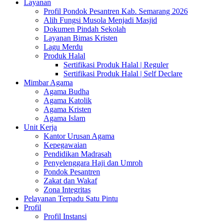
Layanan
Profil Pondok Pesantren Kab. Semarang 2026
Alih Fungsi Musola Menjadi Masjid
Dokumen Pindah Sekolah
Layanan Bimas Kristen
Lagu Merdu
Produk Halal
Sertifikasi Produk Halal | Reguler
Sertifikasi Produk Halal | Self Declare
Mimbar Agama
Agama Budha
Agama Katolik
Agama Kristen
Agama Islam
Unit Kerja
Kantor Urusan Agama
Kepegawaian
Pendidikan Madrasah
Penyelenggara Haji dan Umroh
Pondok Pesantren
Zakat dan Wakaf
Zona Integritas
Pelayanan Terpadu Satu Pintu
Profil
Profil Instansi