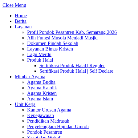
Close Menu
Home
Berita
Layanan
Profil Pondok Pesantren Kab. Semarang 2026
Alih Fungsi Musola Menjadi Masjid
Dokumen Pindah Sekolah
Layanan Bimas Kristen
Lagu Merdu
Produk Halal
Sertifikasi Produk Halal | Reguler
Sertifikasi Produk Halal | Self Declare
Mimbar Agama
Agama Budha
Agama Katolik
Agama Kristen
Agama Islam
Unit Kerja
Kantor Urusan Agama
Kepegawaian
Pendidikan Madrasah
Penyelenggara Haji dan Umroh
Pondok Pesantren
Zakat dan Wakaf