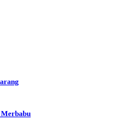
marang
i Merbabu