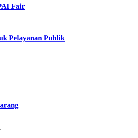
PAI Fair
uk Pelayanan Publik
marang
…