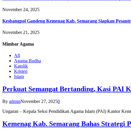
November 24, 2025
Kesbangpol Gandeng Kemenag Kab. Semarang Siapkan Pesantr
November 21, 2025
Mimbar
Agama
All
Agama Budha
Katolik
Kristen
Islam
Perkuat Semangat Bertanding, Kasi PAI 
By
admin
November 27, 2025
0
Ungaran – Kepala Seksi Pendidikan Agama Islam (PAI) Kantor K
Kemenag Kab. Semarang Bahas Strategi P