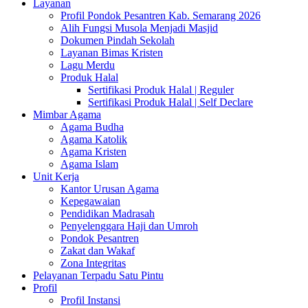
Layanan
Profil Pondok Pesantren Kab. Semarang 2026
Alih Fungsi Musola Menjadi Masjid
Dokumen Pindah Sekolah
Layanan Bimas Kristen
Lagu Merdu
Produk Halal
Sertifikasi Produk Halal | Reguler
Sertifikasi Produk Halal | Self Declare
Mimbar Agama
Agama Budha
Agama Katolik
Agama Kristen
Agama Islam
Unit Kerja
Kantor Urusan Agama
Kepegawaian
Pendidikan Madrasah
Penyelenggara Haji dan Umroh
Pondok Pesantren
Zakat dan Wakaf
Zona Integritas
Pelayanan Terpadu Satu Pintu
Profil
Profil Instansi