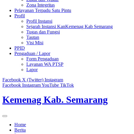
Zona Integritas
Pelayanan Terpadu Satu Pintu
Profil
Profil Instansi
Sejarah Instansi KanKemenag Kab Semarang
Tugas dan Fungsi
Tautan
Visi Misi
PPID
Pengaduan / Lapor
Form Pengaduan
Layanan WA PTSP
Lapor
Facebook
X (Twitter)
Instagram
Facebook
Instagram
YouTube
TikTok
Kemenag Kab. Semarang
Home
Berita