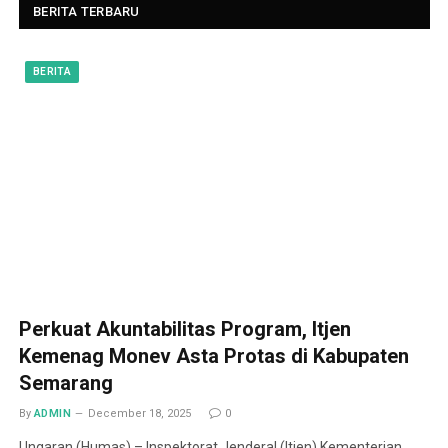
BERITA TERBARU
BERITA
Perkuat Akuntabilitas Program, Itjen
Kemenag Monev Asta Protas di Kabupaten
Semarang
By
ADMIN
December 18, 2025
0
Ungaran (Humas) – Inspektorat Jenderal (Itjen) Kementerian