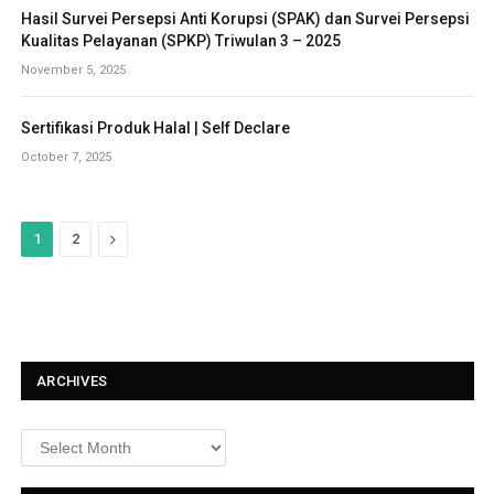
Hasil Survei Persepsi Anti Korupsi (SPAK) dan Survei Persepsi
Kualitas Pelayanan (SPKP) Triwulan 3 – 2025
November 5, 2025
Sertifikasi Produk Halal | Self Declare
October 7, 2025
N
1
2
e
x
t
ARCHIVES