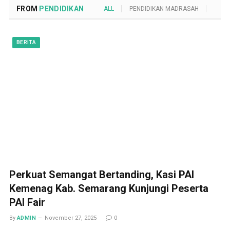
FROM
PENDIDIKAN
ALL
PENDIDIKAN MADRASAH
POND
BERITA
Perkuat Semangat Bertanding, Kasi PAI
Kemenag Kab. Semarang Kunjungi Peserta
PAI Fair
By
ADMIN
November 27, 2025
0