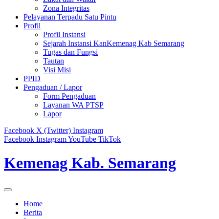
Zona Integritas
Pelayanan Terpadu Satu Pintu
Profil
Profil Instansi
Sejarah Instansi KanKemenag Kab Semarang
Tugas dan Fungsi
Tautan
Visi Misi
PPID
Pengaduan / Lapor
Form Pengaduan
Layanan WA PTSP
Lapor
Facebook
X (Twitter)
Instagram
Facebook
Instagram
YouTube
TikTok
Kemenag Kab. Semarang
Home
Berita