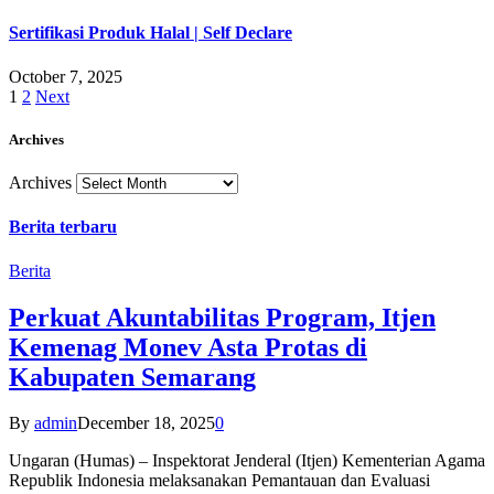
Sertifikasi Produk Halal | Self Declare
October 7, 2025
1
2
Next
Archives
Archives
Berita terbaru
Berita
Perkuat Akuntabilitas Program, Itjen
Kemenag Monev Asta Protas di
Kabupaten Semarang
By
admin
December 18, 2025
0
Ungaran (Humas) – Inspektorat Jenderal (Itjen) Kementerian Agama
Republik Indonesia melaksanakan Pemantauan dan Evaluasi