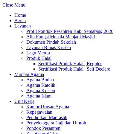
Close Menu
Home
Berita
Layanan
Profil Pondok Pesantren Kab. Semarang 2026
Alih Fungsi Musola Menjadi Masjid
Dokumen Pindah Sekolah
Layanan Bimas Kristen
Lagu Merdu
Produk Halal
Sertifikasi Produk Halal | Reguler
Sertifikasi Produk Halal | Self Declare
Mimbar Agama
Agama Budha
Agama Katolik
Agama Kristen
Agama Islam
Unit Kerja
Kantor Urusan Agama
Kepegawaian
Pendidikan Madrasah
Penyelenggara Haji dan Umroh
Pondok Pesantren
Zakat dan Wakaf