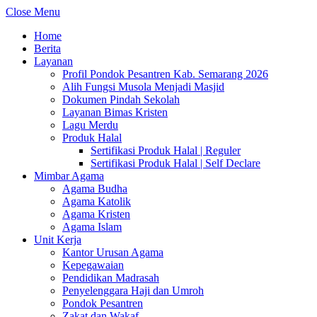
Close Menu
Home
Berita
Layanan
Profil Pondok Pesantren Kab. Semarang 2026
Alih Fungsi Musola Menjadi Masjid
Dokumen Pindah Sekolah
Layanan Bimas Kristen
Lagu Merdu
Produk Halal
Sertifikasi Produk Halal | Reguler
Sertifikasi Produk Halal | Self Declare
Mimbar Agama
Agama Budha
Agama Katolik
Agama Kristen
Agama Islam
Unit Kerja
Kantor Urusan Agama
Kepegawaian
Pendidikan Madrasah
Penyelenggara Haji dan Umroh
Pondok Pesantren
Zakat dan Wakaf