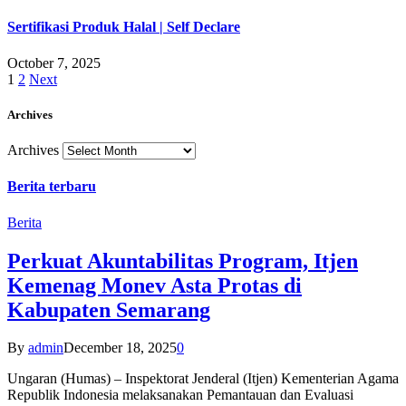
Sertifikasi Produk Halal | Self Declare
October 7, 2025
1
2
Next
Archives
Archives
Berita terbaru
Berita
Perkuat Akuntabilitas Program, Itjen
Kemenag Monev Asta Protas di
Kabupaten Semarang
By
admin
December 18, 2025
0
Ungaran (Humas) – Inspektorat Jenderal (Itjen) Kementerian Agama
Republik Indonesia melaksanakan Pemantauan dan Evaluasi