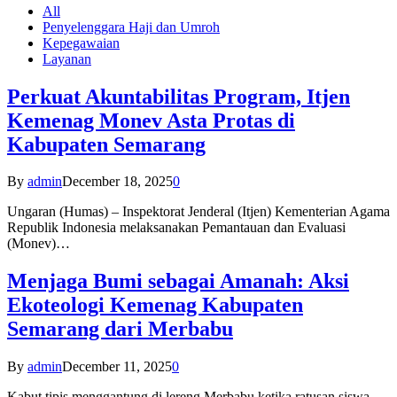
All
Penyelenggara Haji dan Umroh
Kepegawaian
Layanan
Perkuat Akuntabilitas Program, Itjen
Kemenag Monev Asta Protas di
Kabupaten Semarang
By
admin
December 18, 2025
0
Ungaran (Humas) – Inspektorat Jenderal (Itjen) Kementerian Agama
Republik Indonesia melaksanakan Pemantauan dan Evaluasi
(Monev)…
Menjaga Bumi sebagai Amanah: Aksi
Ekoteologi Kemenag Kabupaten
Semarang dari Merbabu
By
admin
December 11, 2025
0
Kabut tipis menggantung di lereng Merbabu ketika ratusan siswa-