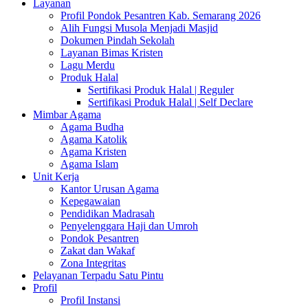
Layanan
Profil Pondok Pesantren Kab. Semarang 2026
Alih Fungsi Musola Menjadi Masjid
Dokumen Pindah Sekolah
Layanan Bimas Kristen
Lagu Merdu
Produk Halal
Sertifikasi Produk Halal | Reguler
Sertifikasi Produk Halal | Self Declare
Mimbar Agama
Agama Budha
Agama Katolik
Agama Kristen
Agama Islam
Unit Kerja
Kantor Urusan Agama
Kepegawaian
Pendidikan Madrasah
Penyelenggara Haji dan Umroh
Pondok Pesantren
Zakat dan Wakaf
Zona Integritas
Pelayanan Terpadu Satu Pintu
Profil
Profil Instansi