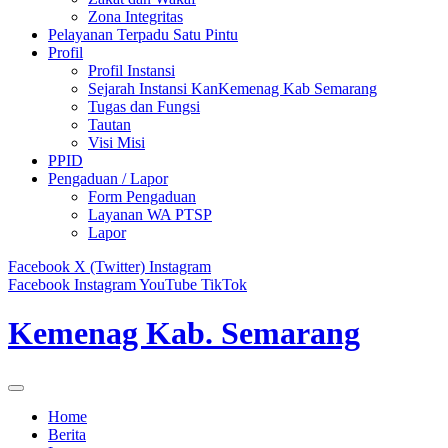
Zona Integritas
Pelayanan Terpadu Satu Pintu
Profil
Profil Instansi
Sejarah Instansi KanKemenag Kab Semarang
Tugas dan Fungsi
Tautan
Visi Misi
PPID
Pengaduan / Lapor
Form Pengaduan
Layanan WA PTSP
Lapor
Facebook
X (Twitter)
Instagram
Facebook
Instagram
YouTube
TikTok
Kemenag Kab. Semarang
Home
Berita