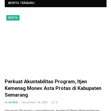
BERITA TERBARU
BERITA
Perkuat Akuntabilitas Program, Itjen
Kemenag Monev Asta Protas di Kabupaten
Semarang
By
ADMIN
December 18, 2025
0
Ungaran (Humas) – Inspektorat Jenderal (Itjen) Kementerian