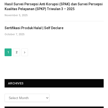
Hasil Survei Persepsi Anti Korupsi (SPAK) dan Survei Persepsi
Kualitas Pelayanan (SPKP) Triwulan 3 – 2025
November 5, 2025
Sertifikasi Produk Halal | Self Declare
October 7, 2025
N
1
2
e
x
t
ARCHIVES