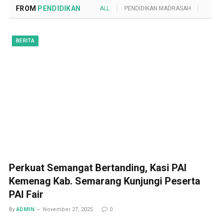
FROM
PENDIDIKAN
ALL
PENDIDIKAN MADRASAH
POND
BERITA
Perkuat Semangat Bertanding, Kasi PAI
Kemenag Kab. Semarang Kunjungi Peserta
PAI Fair
By
ADMIN
November 27, 2025
0