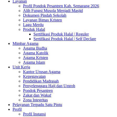
Layanan
Profil Pondok Pesantren Kab. Semarang 2026
Alih Fungsi Musola Menjadi Masjid
Dokumen Pindah Sekolah
Layanan Bimas Kristen
Lagu Merdu
Produk Halal
Sertifikasi Produk Halal | Reguler
Sertifikasi Produk Halal | Self Declare
Mimbar Agama
Agama Budha
Agama Katolik
Agama Kristen
Agama Islam
Unit Kerja
Kantor Urusan Agama
Kepegawaian
Pendidikan Madrasah
Penyelenggara Haji dan Umroh
Pondok Pesantren
Zakat dan Wakaf
Zona Integritas
Pelayanan Terpadu Satu Pintu
Profil
Profil Instansi