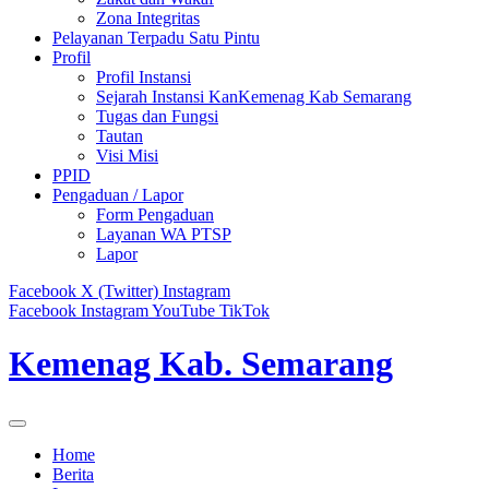
Zona Integritas
Pelayanan Terpadu Satu Pintu
Profil
Profil Instansi
Sejarah Instansi KanKemenag Kab Semarang
Tugas dan Fungsi
Tautan
Visi Misi
PPID
Pengaduan / Lapor
Form Pengaduan
Layanan WA PTSP
Lapor
Facebook
X (Twitter)
Instagram
Facebook
Instagram
YouTube
TikTok
Kemenag Kab. Semarang
Home
Berita