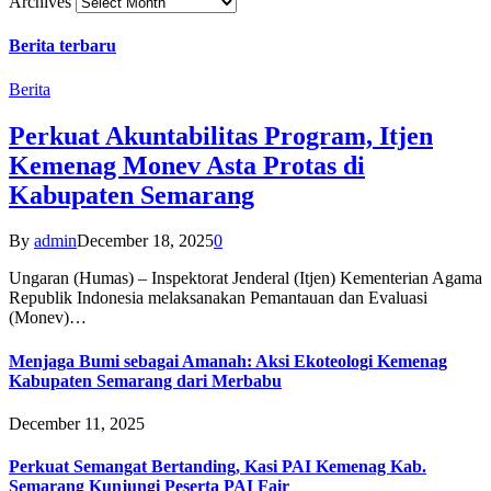
Archives
Berita terbaru
Berita
Perkuat Akuntabilitas Program, Itjen
Kemenag Monev Asta Protas di
Kabupaten Semarang
By
admin
December 18, 2025
0
Ungaran (Humas) – Inspektorat Jenderal (Itjen) Kementerian Agama
Republik Indonesia melaksanakan Pemantauan dan Evaluasi
(Monev)…
Menjaga Bumi sebagai Amanah: Aksi Ekoteologi Kemenag
Kabupaten Semarang dari Merbabu
December 11, 2025
Perkuat Semangat Bertanding, Kasi PAI Kemenag Kab.
Semarang Kunjungi Peserta PAI Fair