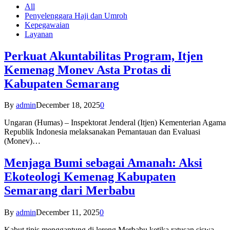
All
Penyelenggara Haji dan Umroh
Kepegawaian
Layanan
Perkuat Akuntabilitas Program, Itjen
Kemenag Monev Asta Protas di
Kabupaten Semarang
By
admin
December 18, 2025
0
Ungaran (Humas) – Inspektorat Jenderal (Itjen) Kementerian Agama
Republik Indonesia melaksanakan Pemantauan dan Evaluasi
(Monev)…
Menjaga Bumi sebagai Amanah: Aksi
Ekoteologi Kemenag Kabupaten
Semarang dari Merbabu
By
admin
December 11, 2025
0
Kabut tipis menggantung di lereng Merbabu ketika ratusan siswa-