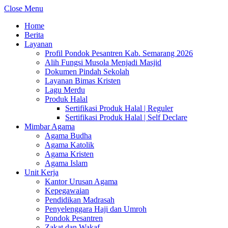
Close Menu
Home
Berita
Layanan
Profil Pondok Pesantren Kab. Semarang 2026
Alih Fungsi Musola Menjadi Masjid
Dokumen Pindah Sekolah
Layanan Bimas Kristen
Lagu Merdu
Produk Halal
Sertifikasi Produk Halal | Reguler
Sertifikasi Produk Halal | Self Declare
Mimbar Agama
Agama Budha
Agama Katolik
Agama Kristen
Agama Islam
Unit Kerja
Kantor Urusan Agama
Kepegawaian
Pendidikan Madrasah
Penyelenggara Haji dan Umroh
Pondok Pesantren
Zakat dan Wakaf