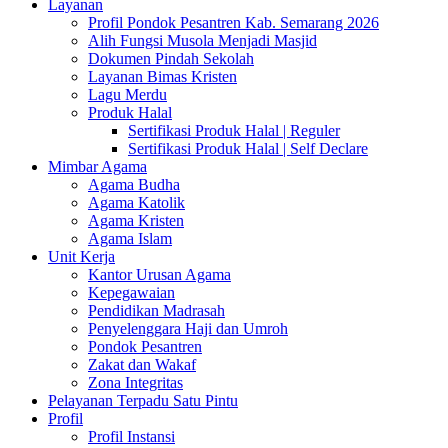
Layanan
Profil Pondok Pesantren Kab. Semarang 2026
Alih Fungsi Musola Menjadi Masjid
Dokumen Pindah Sekolah
Layanan Bimas Kristen
Lagu Merdu
Produk Halal
Sertifikasi Produk Halal | Reguler
Sertifikasi Produk Halal | Self Declare
Mimbar Agama
Agama Budha
Agama Katolik
Agama Kristen
Agama Islam
Unit Kerja
Kantor Urusan Agama
Kepegawaian
Pendidikan Madrasah
Penyelenggara Haji dan Umroh
Pondok Pesantren
Zakat dan Wakaf
Zona Integritas
Pelayanan Terpadu Satu Pintu
Profil
Profil Instansi