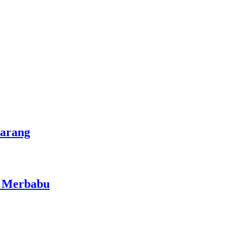
marang
i Merbabu