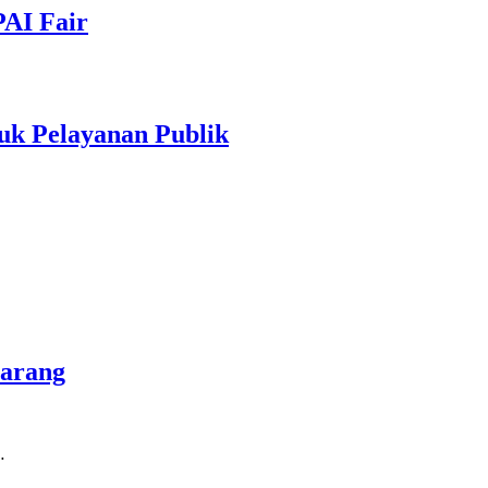
PAI Fair
uk Pelayanan Publik
marang
…