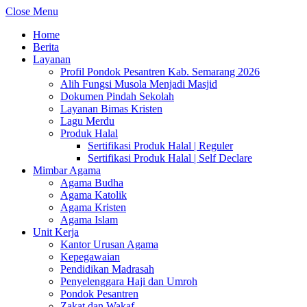
Close Menu
Home
Berita
Layanan
Profil Pondok Pesantren Kab. Semarang 2026
Alih Fungsi Musola Menjadi Masjid
Dokumen Pindah Sekolah
Layanan Bimas Kristen
Lagu Merdu
Produk Halal
Sertifikasi Produk Halal | Reguler
Sertifikasi Produk Halal | Self Declare
Mimbar Agama
Agama Budha
Agama Katolik
Agama Kristen
Agama Islam
Unit Kerja
Kantor Urusan Agama
Kepegawaian
Pendidikan Madrasah
Penyelenggara Haji dan Umroh
Pondok Pesantren
Zakat dan Wakaf