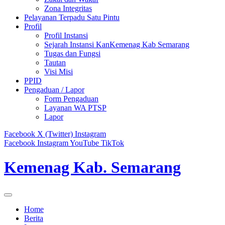
Zona Integritas
Pelayanan Terpadu Satu Pintu
Profil
Profil Instansi
Sejarah Instansi KanKemenag Kab Semarang
Tugas dan Fungsi
Tautan
Visi Misi
PPID
Pengaduan / Lapor
Form Pengaduan
Layanan WA PTSP
Lapor
Facebook
X (Twitter)
Instagram
Facebook
Instagram
YouTube
TikTok
Kemenag Kab. Semarang
Home
Berita