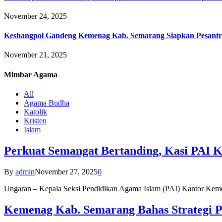
November 24, 2025
Kesbangpol Gandeng Kemenag Kab. Semarang Siapkan Pesantr
November 21, 2025
Mimbar
Agama
All
Agama Budha
Katolik
Kristen
Islam
Perkuat Semangat Bertanding, Kasi PAI 
By
admin
November 27, 2025
0
Ungaran – Kepala Seksi Pendidikan Agama Islam (PAI) Kantor K
Kemenag Kab. Semarang Bahas Strategi P