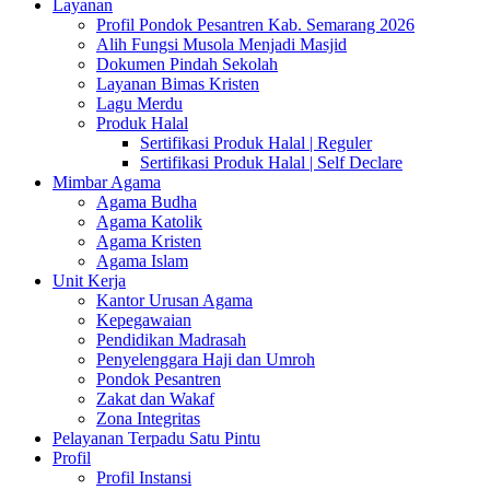
Layanan
Profil Pondok Pesantren Kab. Semarang 2026
Alih Fungsi Musola Menjadi Masjid
Dokumen Pindah Sekolah
Layanan Bimas Kristen
Lagu Merdu
Produk Halal
Sertifikasi Produk Halal | Reguler
Sertifikasi Produk Halal | Self Declare
Mimbar Agama
Agama Budha
Agama Katolik
Agama Kristen
Agama Islam
Unit Kerja
Kantor Urusan Agama
Kepegawaian
Pendidikan Madrasah
Penyelenggara Haji dan Umroh
Pondok Pesantren
Zakat dan Wakaf
Zona Integritas
Pelayanan Terpadu Satu Pintu
Profil
Profil Instansi