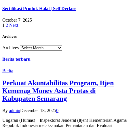
Sertifikasi Produk Halal | Self Declare
October 7, 2025
1
2
Next
Archives
Archives
Berita terbaru
Berita
Perkuat Akuntabilitas Program, Itjen
Kemenag Monev Asta Protas di
Kabupaten Semarang
By
admin
December 18, 2025
0
Ungaran (Humas) – Inspektorat Jenderal (Itjen) Kementerian Agama
Republik Indonesia melaksanakan Pemantauan dan Evaluasi