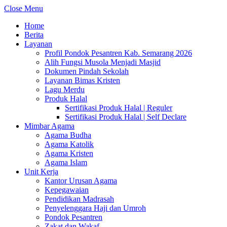
Close Menu
Home
Berita
Layanan
Profil Pondok Pesantren Kab. Semarang 2026
Alih Fungsi Musola Menjadi Masjid
Dokumen Pindah Sekolah
Layanan Bimas Kristen
Lagu Merdu
Produk Halal
Sertifikasi Produk Halal | Reguler
Sertifikasi Produk Halal | Self Declare
Mimbar Agama
Agama Budha
Agama Katolik
Agama Kristen
Agama Islam
Unit Kerja
Kantor Urusan Agama
Kepegawaian
Pendidikan Madrasah
Penyelenggara Haji dan Umroh
Pondok Pesantren
Zakat dan Wakaf