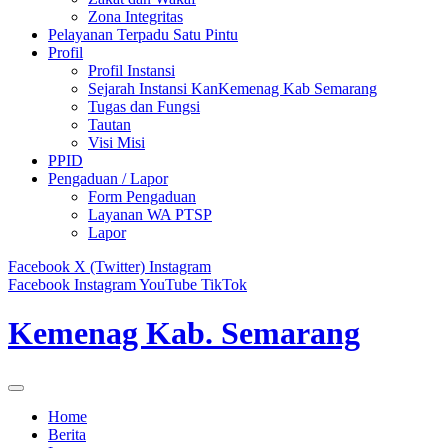
Zona Integritas
Pelayanan Terpadu Satu Pintu
Profil
Profil Instansi
Sejarah Instansi KanKemenag Kab Semarang
Tugas dan Fungsi
Tautan
Visi Misi
PPID
Pengaduan / Lapor
Form Pengaduan
Layanan WA PTSP
Lapor
Facebook
X (Twitter)
Instagram
Facebook
Instagram
YouTube
TikTok
Kemenag Kab. Semarang
Home
Berita