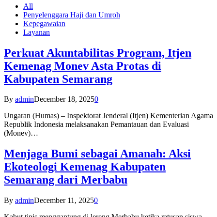
All
Penyelenggara Haji dan Umroh
Kepegawaian
Layanan
Perkuat Akuntabilitas Program, Itjen
Kemenag Monev Asta Protas di
Kabupaten Semarang
By
admin
December 18, 2025
0
Ungaran (Humas) – Inspektorat Jenderal (Itjen) Kementerian Agama
Republik Indonesia melaksanakan Pemantauan dan Evaluasi
(Monev)…
Menjaga Bumi sebagai Amanah: Aksi
Ekoteologi Kemenag Kabupaten
Semarang dari Merbabu
By
admin
December 11, 2025
0
Kabut tipis menggantung di lereng Merbabu ketika ratusan siswa-