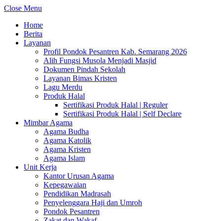
Close Menu
Home
Berita
Layanan
Profil Pondok Pesantren Kab. Semarang 2026
Alih Fungsi Musola Menjadi Masjid
Dokumen Pindah Sekolah
Layanan Bimas Kristen
Lagu Merdu
Produk Halal
Sertifikasi Produk Halal | Reguler
Sertifikasi Produk Halal | Self Declare
Mimbar Agama
Agama Budha
Agama Katolik
Agama Kristen
Agama Islam
Unit Kerja
Kantor Urusan Agama
Kepegawaian
Pendidikan Madrasah
Penyelenggara Haji dan Umroh
Pondok Pesantren
Zakat dan Wakaf