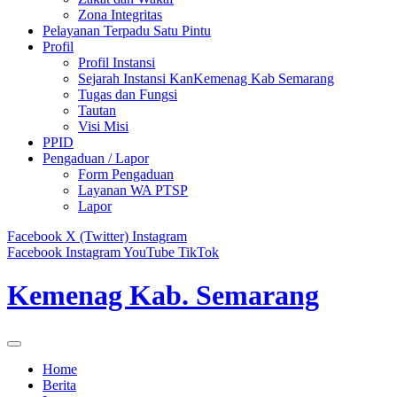
Zona Integritas
Pelayanan Terpadu Satu Pintu
Profil
Profil Instansi
Sejarah Instansi KanKemenag Kab Semarang
Tugas dan Fungsi
Tautan
Visi Misi
PPID
Pengaduan / Lapor
Form Pengaduan
Layanan WA PTSP
Lapor
Facebook
X (Twitter)
Instagram
Facebook
Instagram
YouTube
TikTok
Kemenag Kab. Semarang
Home
Berita