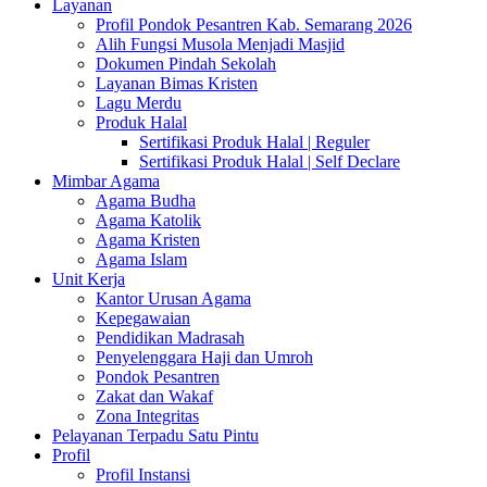
Layanan
Profil Pondok Pesantren Kab. Semarang 2026
Alih Fungsi Musola Menjadi Masjid
Dokumen Pindah Sekolah
Layanan Bimas Kristen
Lagu Merdu
Produk Halal
Sertifikasi Produk Halal | Reguler
Sertifikasi Produk Halal | Self Declare
Mimbar Agama
Agama Budha
Agama Katolik
Agama Kristen
Agama Islam
Unit Kerja
Kantor Urusan Agama
Kepegawaian
Pendidikan Madrasah
Penyelenggara Haji dan Umroh
Pondok Pesantren
Zakat dan Wakaf
Zona Integritas
Pelayanan Terpadu Satu Pintu
Profil
Profil Instansi