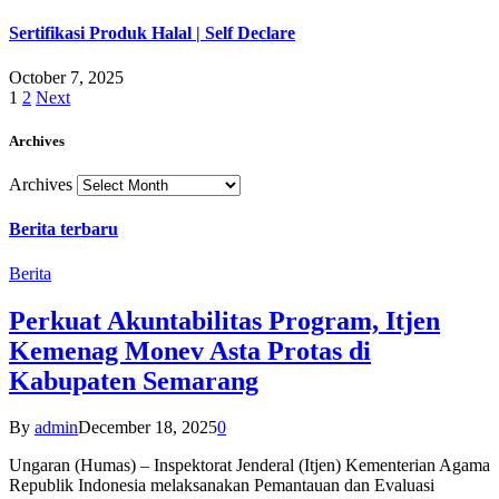
Sertifikasi Produk Halal | Self Declare
October 7, 2025
1
2
Next
Archives
Archives
Berita terbaru
Berita
Perkuat Akuntabilitas Program, Itjen
Kemenag Monev Asta Protas di
Kabupaten Semarang
By
admin
December 18, 2025
0
Ungaran (Humas) – Inspektorat Jenderal (Itjen) Kementerian Agama
Republik Indonesia melaksanakan Pemantauan dan Evaluasi