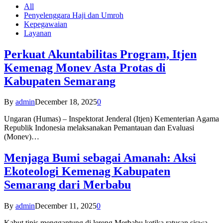
All
Penyelenggara Haji dan Umroh
Kepegawaian
Layanan
Perkuat Akuntabilitas Program, Itjen
Kemenag Monev Asta Protas di
Kabupaten Semarang
By
admin
December 18, 2025
0
Ungaran (Humas) – Inspektorat Jenderal (Itjen) Kementerian Agama
Republik Indonesia melaksanakan Pemantauan dan Evaluasi
(Monev)…
Menjaga Bumi sebagai Amanah: Aksi
Ekoteologi Kemenag Kabupaten
Semarang dari Merbabu
By
admin
December 11, 2025
0
Kabut tipis menggantung di lereng Merbabu ketika ratusan siswa-