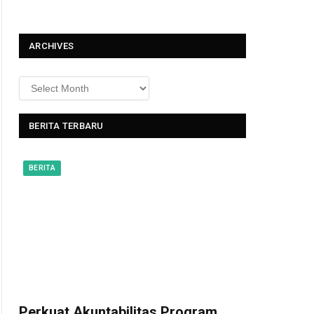
t
ARCHIVES
BERITA TERBARU
BERITA
Perkuat Akuntabilitas Program,