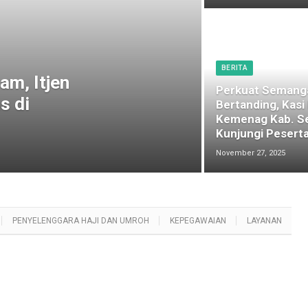
BERITA
am, Itjen
Perkuat Semang
s di
Bertanding, Kasi
Kemenag Kab. S
Kunjungi Peserta
November 27, 2025
PENYELENGGARA HAJI DAN UMROH
KEPEGAWAIAN
LAYANAN