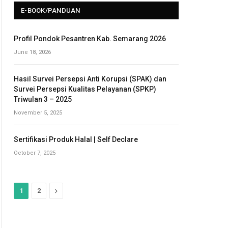
E-BOOK/PANDUAN
Profil Pondok Pesantren Kab. Semarang 2026
June 18, 2026
Hasil Survei Persepsi Anti Korupsi (SPAK) dan
Survei Persepsi Kualitas Pelayanan (SPKP)
Triwulan 3 – 2025
November 5, 2025
Sertifikasi Produk Halal | Self Declare
October 7, 2025
N
1
2
e
x