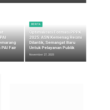
BERITA
at
Optimalisasi Formasi PPPK
 PAI
2025: ASN Kemenag Resmi
emarang
Dilantik, Semangat Baru
 PAI Fair
Untuk Pelayanan Publik
November 27, 2025