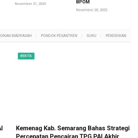
BPOM
November 21, 2025
November 20, 2025
IDIKAN MADRASAH
PONDOK PESANTREN
GURU
PENDIDIKAN
BERITA
I
Kemenag Kab. Semarang Bahas Strategi
Percepatan Pencairan TPG PAI Akhir