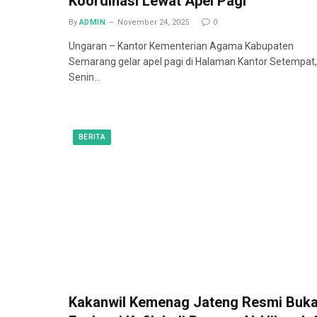
Koordinasi Lewat Apel Pagi
By
ADMIN
November 24, 2025
0
Ungaran – Kantor Kementerian Agama Kabupaten
Semarang gelar apel pagi di Halaman Kantor Setempat,
Senin…
BERITA
Kakanwil Kemenag Jateng Resmi Buk