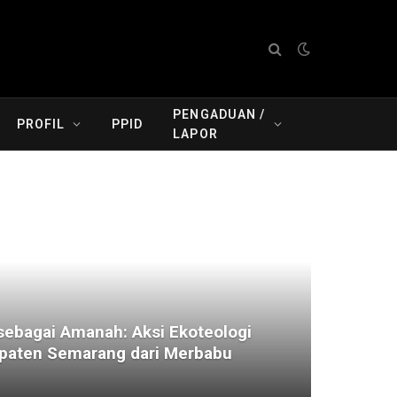
PENGADUAN /
PROFIL
PPID
LAPOR
ebagai Amanah: Aksi Ekoteologi
aten Semarang dari Merbabu