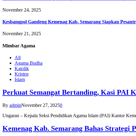
November 24, 2025
Kesbangpol Gandeng Kemenag Kab. Semarang Siapkan Pesantr
November 21, 2025
Mimbar
Agama
All
Agama Budha
Katolik
Kristen
Islam
Perkuat Semangat Bertanding, Kasi PAI 
By
admin
November 27, 2025
0
Ungaran – Kepala Seksi Pendidikan Agama Islam (PAI) Kantor K
Kemenag Kab. Semarang Bahas Strategi P