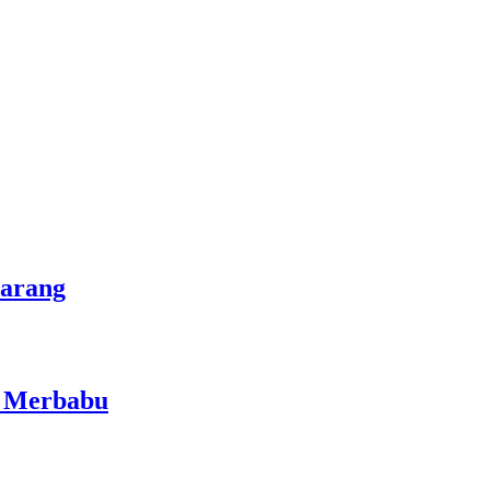
marang
i Merbabu