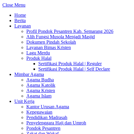
Close Menu
Home
Berita
Layanan
Profil Pondok Pesantren Kab. Semarang 2026
Alih Fungsi Musola Menjadi Masjid
Dokumen Pindah Sekolah
Layanan Bimas Kristen
Lagu Merdu
Produk Halal
Sertifikasi Produk Halal | Reguler
Sertifikasi Produk Halal | Self Declare
Mimbar Agama
Agama Budha
Agama Katolik
Agama Kristen
Agama Islam
Unit Kerja
Kantor Urusan Agama
Kepegawaian
Pendidikan Madrasah
Penyelenggara Haji dan Umroh
Pondok Pesantren
Zakat dan Wakaf