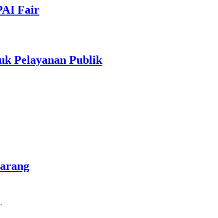
PAI Fair
uk Pelayanan Publik
marang
…