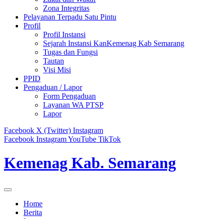
Zona Integritas
Pelayanan Terpadu Satu Pintu
Profil
Profil Instansi
Sejarah Instansi KanKemenag Kab Semarang
Tugas dan Fungsi
Tautan
Visi Misi
PPID
Pengaduan / Lapor
Form Pengaduan
Layanan WA PTSP
Lapor
Facebook
X (Twitter)
Instagram
Facebook
Instagram
YouTube
TikTok
Kemenag Kab. Semarang
Home
Berita