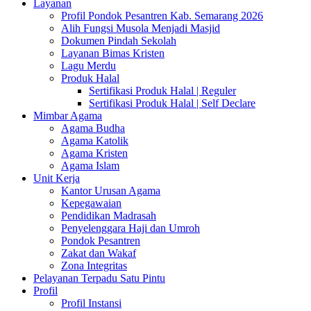
Layanan
Profil Pondok Pesantren Kab. Semarang 2026
Alih Fungsi Musola Menjadi Masjid
Dokumen Pindah Sekolah
Layanan Bimas Kristen
Lagu Merdu
Produk Halal
Sertifikasi Produk Halal | Reguler
Sertifikasi Produk Halal | Self Declare
Mimbar Agama
Agama Budha
Agama Katolik
Agama Kristen
Agama Islam
Unit Kerja
Kantor Urusan Agama
Kepegawaian
Pendidikan Madrasah
Penyelenggara Haji dan Umroh
Pondok Pesantren
Zakat dan Wakaf
Zona Integritas
Pelayanan Terpadu Satu Pintu
Profil
Profil Instansi