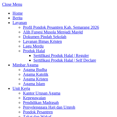
Close Menu
Home
Berita
Layanan
Profil Pondok Pesantren Kab. Semarang 2026
Alih Fungsi Musola Menjadi Masjid
Dokumen Pindah Sekolah
Layanan Bimas Kristen
Lagu Merdu
Produk Halal
Sertifikasi Produk Halal | Reguler
Sertifikasi Produk Halal | Self Declare
Mimbar Agama
Agama Budha
Agama Katolik
Agama Kristen
Agama Islam
Unit Kerja
Kantor Urusan Agama
Kepegawaian
Pendidikan Madrasah
Penyelenggara Haji dan Umroh
Pondok Pesantren
Zakat dan Wakaf