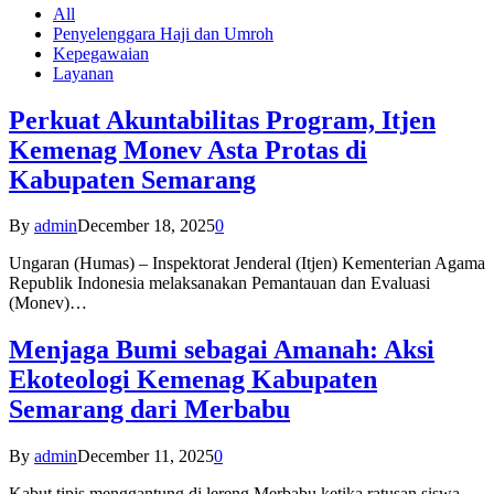
All
Penyelenggara Haji dan Umroh
Kepegawaian
Layanan
Perkuat Akuntabilitas Program, Itjen
Kemenag Monev Asta Protas di
Kabupaten Semarang
By
admin
December 18, 2025
0
Ungaran (Humas) – Inspektorat Jenderal (Itjen) Kementerian Agama
Republik Indonesia melaksanakan Pemantauan dan Evaluasi
(Monev)…
Menjaga Bumi sebagai Amanah: Aksi
Ekoteologi Kemenag Kabupaten
Semarang dari Merbabu
By
admin
December 11, 2025
0
Kabut tipis menggantung di lereng Merbabu ketika ratusan siswa-