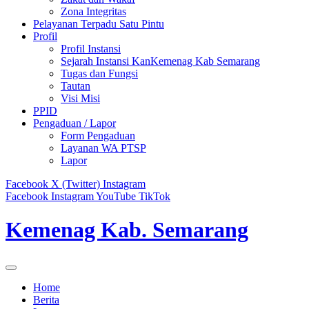
Zona Integritas
Pelayanan Terpadu Satu Pintu
Profil
Profil Instansi
Sejarah Instansi KanKemenag Kab Semarang
Tugas dan Fungsi
Tautan
Visi Misi
PPID
Pengaduan / Lapor
Form Pengaduan
Layanan WA PTSP
Lapor
Facebook
X (Twitter)
Instagram
Facebook
Instagram
YouTube
TikTok
Kemenag Kab. Semarang
Home
Berita