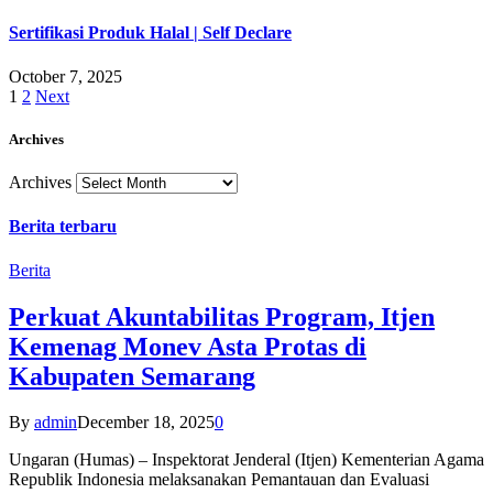
Sertifikasi Produk Halal | Self Declare
October 7, 2025
1
2
Next
Archives
Archives
Berita terbaru
Berita
Perkuat Akuntabilitas Program, Itjen
Kemenag Monev Asta Protas di
Kabupaten Semarang
By
admin
December 18, 2025
0
Ungaran (Humas) – Inspektorat Jenderal (Itjen) Kementerian Agama
Republik Indonesia melaksanakan Pemantauan dan Evaluasi