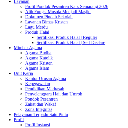
Layanan
Profil Pondok Pesantren Kab. Semarang 2026
Alih Fungsi Musola Menjadi Masjid
Dokumen Pindah Sekolah
Layanan Bimas Kristen
Lagu Merdu
Produk Halal
Sertifikasi Produk Halal | Reguler
Sertifikasi Produk Halal | Self Declare
Mimbar Agama
Agama Budha
Agama Katolik
Agama Kristen
Agama Islam
Unit Kerja
Kantor Urusan Agama
Kepegawaian
Pendidikan Madrasah
Penyelenggara Haji dan Umroh
Pondok Pesantren
Zakat dan Wakaf
Zona Integritas
Pelayanan Terpadu Satu Pintu
Profil
Profil Instansi