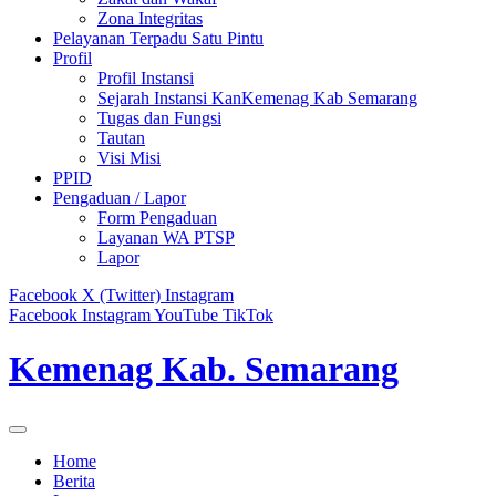
Zona Integritas
Pelayanan Terpadu Satu Pintu
Profil
Profil Instansi
Sejarah Instansi KanKemenag Kab Semarang
Tugas dan Fungsi
Tautan
Visi Misi
PPID
Pengaduan / Lapor
Form Pengaduan
Layanan WA PTSP
Lapor
Facebook
X (Twitter)
Instagram
Facebook
Instagram
YouTube
TikTok
Kemenag Kab. Semarang
Home
Berita