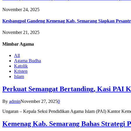
November 24, 2025
Kesbangpol Gandeng Kemenag Kab. Semarang Siapkan Pesantr
November 21, 2025
Mimbar
Agama
All
Agama Budha
Katolik
Kristen
Islam
Perkuat Semangat Bertanding, Kasi PAI 
By
admin
November 27, 2025
0
Ungaran – Kepala Seksi Pendidikan Agama Islam (PAI) Kantor K
Kemenag Kab. Semarang Bahas Strategi P