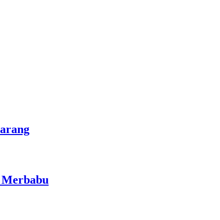
marang
i Merbabu