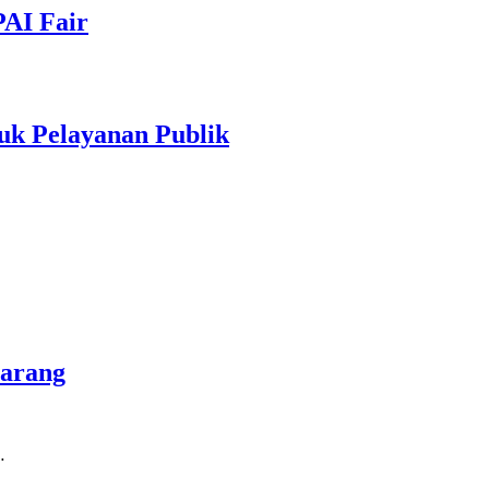
PAI Fair
uk Pelayanan Publik
marang
…