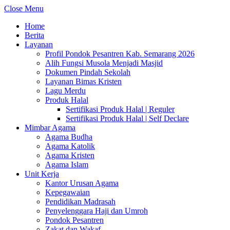
Close Menu
Home
Berita
Layanan
Profil Pondok Pesantren Kab. Semarang 2026
Alih Fungsi Musola Menjadi Masjid
Dokumen Pindah Sekolah
Layanan Bimas Kristen
Lagu Merdu
Produk Halal
Sertifikasi Produk Halal | Reguler
Sertifikasi Produk Halal | Self Declare
Mimbar Agama
Agama Budha
Agama Katolik
Agama Kristen
Agama Islam
Unit Kerja
Kantor Urusan Agama
Kepegawaian
Pendidikan Madrasah
Penyelenggara Haji dan Umroh
Pondok Pesantren
Zakat dan Wakaf