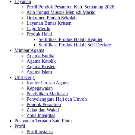
Layanan
Profil Pondok Pesantren Kab. Semarang 2026
Alih Fungsi Musola Menjadi Masjid
Dokumen Pindah Sekolah
Layanan Bimas Kristen
Lagu Merdu
Produk Halal
Sertifikasi Produk Halal | Reguler
Sertifikasi Produk Halal | Self Declare
Mimbar Agama
Agama Budha
Agama Katolik
Agama Kristen
Agama Islam
Unit Kerja
Kantor Urusan Agama
Kepegawaian
Pendidikan Madrasah
Penyelenggara Haji dan Umroh
Pondok Pesantren
Zakat dan Wakaf
Zona Integritas
Pelayanan Terpadu Satu Pintu
Profil
Profil Instansi