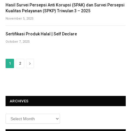
Hasil Survei Persepsi Anti Korupsi (SPAK) dan Survei Persepsi
Kualitas Pelayanan (SPKP) Triwulan 3 – 2025
November 5, 2025
Sertifikasi Produk Halal | Self Declare
October 7, 2025
N
1
2
e
x
t
ARCHIVES