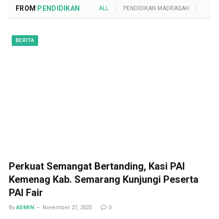
FROM
PENDIDIKAN
ALL
PENDIDIKAN MADRASAH
POND
BERITA
Perkuat Semangat Bertanding, Kasi PAI
Kemenag Kab. Semarang Kunjungi Peserta
PAI Fair
By
ADMIN
November 27, 2025
0