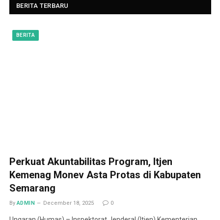
BERITA TERBARU
BERITA
Perkuat Akuntabilitas Program, Itjen
Kemenag Monev Asta Protas di Kabupaten
Semarang
By
ADMIN
December 18, 2025
0
Ungaran (Humas) – Inspektorat Jenderal (Itjen) Kementerian