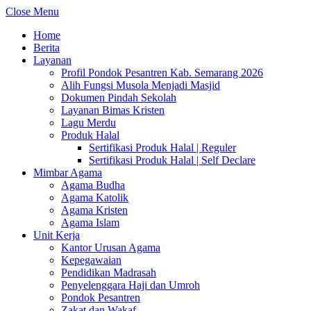
Close Menu
Home
Berita
Layanan
Profil Pondok Pesantren Kab. Semarang 2026
Alih Fungsi Musola Menjadi Masjid
Dokumen Pindah Sekolah
Layanan Bimas Kristen
Lagu Merdu
Produk Halal
Sertifikasi Produk Halal | Reguler
Sertifikasi Produk Halal | Self Declare
Mimbar Agama
Agama Budha
Agama Katolik
Agama Kristen
Agama Islam
Unit Kerja
Kantor Urusan Agama
Kepegawaian
Pendidikan Madrasah
Penyelenggara Haji dan Umroh
Pondok Pesantren
Zakat dan Wakaf