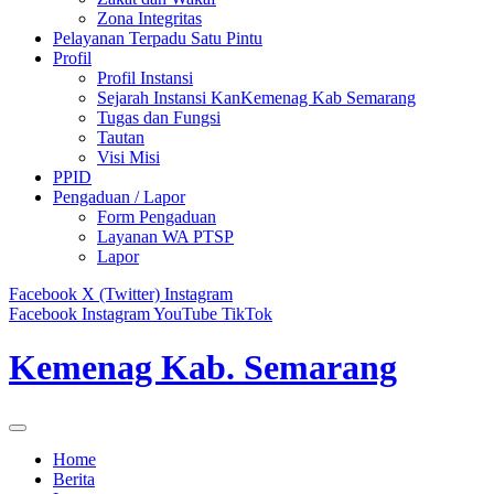
Zona Integritas
Pelayanan Terpadu Satu Pintu
Profil
Profil Instansi
Sejarah Instansi KanKemenag Kab Semarang
Tugas dan Fungsi
Tautan
Visi Misi
PPID
Pengaduan / Lapor
Form Pengaduan
Layanan WA PTSP
Lapor
Facebook
X (Twitter)
Instagram
Facebook
Instagram
YouTube
TikTok
Kemenag Kab. Semarang
Home
Berita