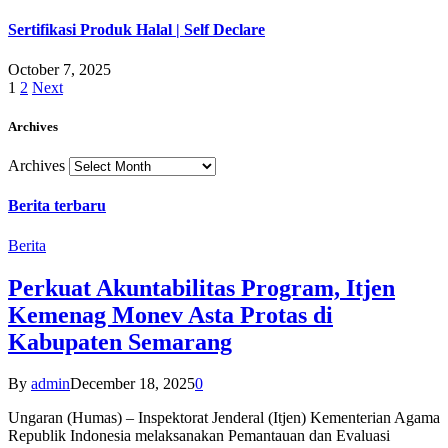
Sertifikasi Produk Halal | Self Declare
October 7, 2025
1
2
Next
Archives
Archives
Berita terbaru
Berita
Perkuat Akuntabilitas Program, Itjen
Kemenag Monev Asta Protas di
Kabupaten Semarang
By
admin
December 18, 2025
0
Ungaran (Humas) – Inspektorat Jenderal (Itjen) Kementerian Agama
Republik Indonesia melaksanakan Pemantauan dan Evaluasi