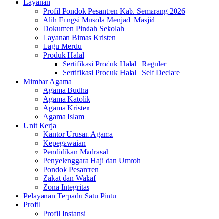
Layanan
Profil Pondok Pesantren Kab. Semarang 2026
Alih Fungsi Musola Menjadi Masjid
Dokumen Pindah Sekolah
Layanan Bimas Kristen
Lagu Merdu
Produk Halal
Sertifikasi Produk Halal | Reguler
Sertifikasi Produk Halal | Self Declare
Mimbar Agama
Agama Budha
Agama Katolik
Agama Kristen
Agama Islam
Unit Kerja
Kantor Urusan Agama
Kepegawaian
Pendidikan Madrasah
Penyelenggara Haji dan Umroh
Pondok Pesantren
Zakat dan Wakaf
Zona Integritas
Pelayanan Terpadu Satu Pintu
Profil
Profil Instansi