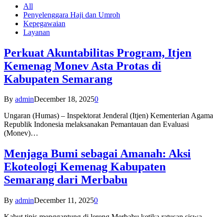
All
Penyelenggara Haji dan Umroh
Kepegawaian
Layanan
Perkuat Akuntabilitas Program, Itjen
Kemenag Monev Asta Protas di
Kabupaten Semarang
By
admin
December 18, 2025
0
Ungaran (Humas) – Inspektorat Jenderal (Itjen) Kementerian Agama
Republik Indonesia melaksanakan Pemantauan dan Evaluasi
(Monev)…
Menjaga Bumi sebagai Amanah: Aksi
Ekoteologi Kemenag Kabupaten
Semarang dari Merbabu
By
admin
December 11, 2025
0
Kabut tipis menggantung di lereng Merbabu ketika ratusan siswa-