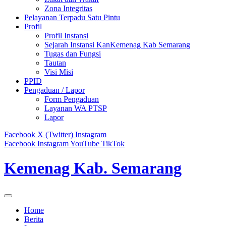
Zona Integritas
Pelayanan Terpadu Satu Pintu
Profil
Profil Instansi
Sejarah Instansi KanKemenag Kab Semarang
Tugas dan Fungsi
Tautan
Visi Misi
PPID
Pengaduan / Lapor
Form Pengaduan
Layanan WA PTSP
Lapor
Facebook
X (Twitter)
Instagram
Facebook
Instagram
YouTube
TikTok
Kemenag Kab. Semarang
Home
Berita