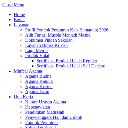
Close Menu
Home
Berita
Layanan
Profil Pondok Pesantren Kab. Semarang 2026
Alih Fungsi Musola Menjadi Masjid
Dokumen Pindah Sekolah
Layanan Bimas Kristen
Lagu Merdu
Produk Halal
Sertifikasi Produk Halal | Reguler
Sertifikasi Produk Halal | Self Declare
Mimbar Agama
Agama Budha
Agama Katolik
Agama Kristen
Agama Islam
Unit Kerja
Kantor Urusan Agama
Kepegawaian
Pendidikan Madrasah
Penyelenggara Haji dan Umroh
Pondok Pesantren
Zakat dan Wakaf