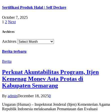
Sertifikasi Produk Halal | Self Declare
October 7, 2025
1
2
Next
Archives
Archives
Berita terbaru
Berita
Perkuat Akuntabilitas Program, Itjen
Kemenag Monev Asta Protas di
Kabupaten Semarang
By
admin
December 18, 2025
0
Ungaran (Humas) – Inspektorat Jenderal (Itjen) Kementerian Agama
Republik Indonesia melaksanakan Pemantauan dan Evaluasi