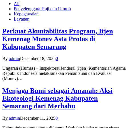
All
Penyelenggara Haji dan Umroh
Kepegawaian
Layanan
Perkuat Akuntabilitas Program, Itjen
Kemenag Monev Asta Protas di
Kabupaten Semarang
By
admin
December 18, 2025
0
Ungaran (Humas) – Inspektorat Jenderal (Itjen) Kementerian Agama
Republik Indonesia melaksanakan Pemantauan dan Evaluasi
(Monev)…
Menjaga Bumi sebagai Amanah: Aksi
Ekoteologi Kemenag Kabupaten
Semarang dari Merbabu
By
admin
December 11, 2025
0
Kabut tipis menggantung di lereng Merbabu ketika ratusan siswa-