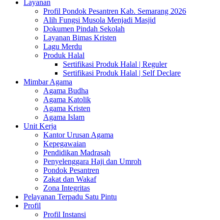
Layanan
Profil Pondok Pesantren Kab. Semarang 2026
Alih Fungsi Musola Menjadi Masjid
Dokumen Pindah Sekolah
Layanan Bimas Kristen
Lagu Merdu
Produk Halal
Sertifikasi Produk Halal | Reguler
Sertifikasi Produk Halal | Self Declare
Mimbar Agama
Agama Budha
Agama Katolik
Agama Kristen
Agama Islam
Unit Kerja
Kantor Urusan Agama
Kepegawaian
Pendidikan Madrasah
Penyelenggara Haji dan Umroh
Pondok Pesantren
Zakat dan Wakaf
Zona Integritas
Pelayanan Terpadu Satu Pintu
Profil
Profil Instansi