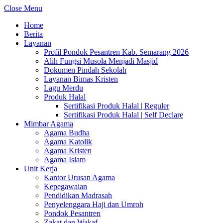
Close Menu
Home
Berita
Layanan
Profil Pondok Pesantren Kab. Semarang 2026
Alih Fungsi Musola Menjadi Masjid
Dokumen Pindah Sekolah
Layanan Bimas Kristen
Lagu Merdu
Produk Halal
Sertifikasi Produk Halal | Reguler
Sertifikasi Produk Halal | Self Declare
Mimbar Agama
Agama Budha
Agama Katolik
Agama Kristen
Agama Islam
Unit Kerja
Kantor Urusan Agama
Kepegawaian
Pendidikan Madrasah
Penyelenggara Haji dan Umroh
Pondok Pesantren
Zakat dan Wakaf