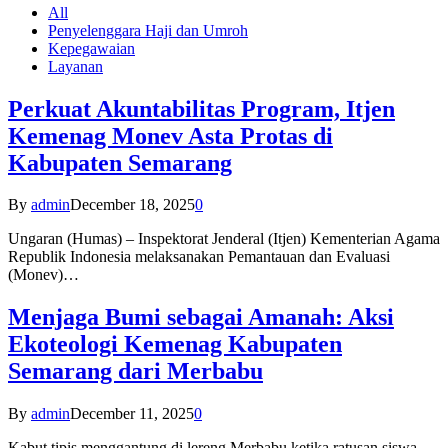
All
Penyelenggara Haji dan Umroh
Kepegawaian
Layanan
Perkuat Akuntabilitas Program, Itjen
Kemenag Monev Asta Protas di
Kabupaten Semarang
By
admin
December 18, 2025
0
Ungaran (Humas) – Inspektorat Jenderal (Itjen) Kementerian Agama
Republik Indonesia melaksanakan Pemantauan dan Evaluasi
(Monev)…
Menjaga Bumi sebagai Amanah: Aksi
Ekoteologi Kemenag Kabupaten
Semarang dari Merbabu
By
admin
December 11, 2025
0
Kabut tipis menggantung di lereng Merbabu ketika ratusan siswa-