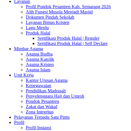
Layanan
Profil Pondok Pesantren Kab. Semarang 2026
Alih Fungsi Musola Menjadi Masjid
Dokumen Pindah Sekolah
Layanan Bimas Kristen
Lagu Merdu
Produk Halal
Sertifikasi Produk Halal | Reguler
Sertifikasi Produk Halal | Self Declare
Mimbar Agama
Agama Budha
Agama Katolik
Agama Kristen
Agama Islam
Unit Kerja
Kantor Urusan Agama
Kepegawaian
Pendidikan Madrasah
Penyelenggara Haji dan Umroh
Pondok Pesantren
Zakat dan Wakaf
Zona Integritas
Pelayanan Terpadu Satu Pintu
Profil
Profil Instansi