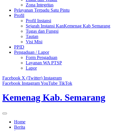
Zona Integritas
Pelayanan Terpadu Satu Pintu
Profil
Profil Instansi
Sejarah Instansi KanKemenag Kab Semarang
Tugas dan Fungsi
Tautan
Visi Misi
PPID
Pengaduan / Lapor
Form Pengaduan
Layanan WA PTSP
Lapor
Facebook
X (Twitter)
Instagram
Facebook
Instagram
YouTube
TikTok
Kemenag Kab. Semarang
Home
Berita