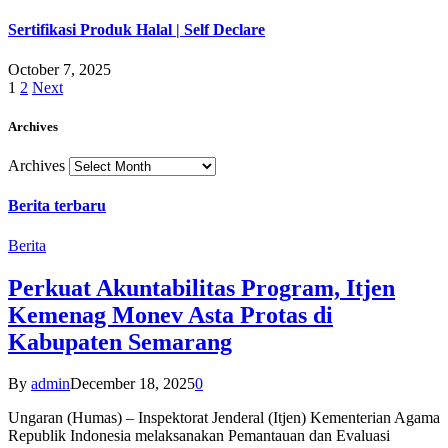
Sertifikasi Produk Halal | Self Declare
October 7, 2025
1
2
Next
Archives
Archives
Berita terbaru
Berita
Perkuat Akuntabilitas Program, Itjen
Kemenag Monev Asta Protas di
Kabupaten Semarang
By
admin
December 18, 2025
0
Ungaran (Humas) – Inspektorat Jenderal (Itjen) Kementerian Agama
Republik Indonesia melaksanakan Pemantauan dan Evaluasi