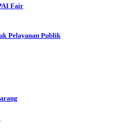
PAI Fair
uk Pelayanan Publik
marang
…