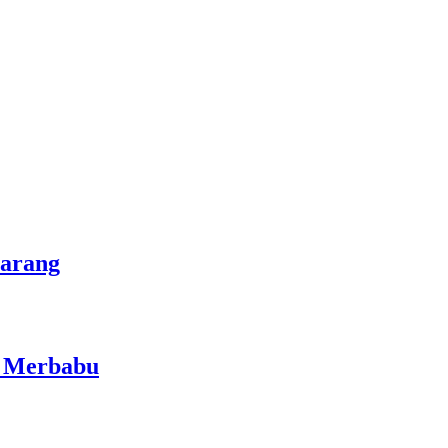
marang
i Merbabu