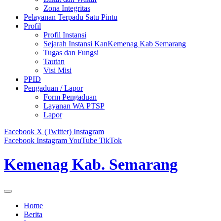
Zona Integritas
Pelayanan Terpadu Satu Pintu
Profil
Profil Instansi
Sejarah Instansi KanKemenag Kab Semarang
Tugas dan Fungsi
Tautan
Visi Misi
PPID
Pengaduan / Lapor
Form Pengaduan
Layanan WA PTSP
Lapor
Facebook
X (Twitter)
Instagram
Facebook
Instagram
YouTube
TikTok
Kemenag Kab. Semarang
Home
Berita