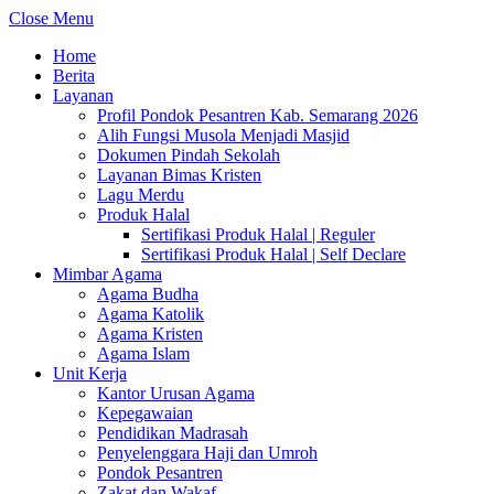
Close Menu
Home
Berita
Layanan
Profil Pondok Pesantren Kab. Semarang 2026
Alih Fungsi Musola Menjadi Masjid
Dokumen Pindah Sekolah
Layanan Bimas Kristen
Lagu Merdu
Produk Halal
Sertifikasi Produk Halal | Reguler
Sertifikasi Produk Halal | Self Declare
Mimbar Agama
Agama Budha
Agama Katolik
Agama Kristen
Agama Islam
Unit Kerja
Kantor Urusan Agama
Kepegawaian
Pendidikan Madrasah
Penyelenggara Haji dan Umroh
Pondok Pesantren
Zakat dan Wakaf