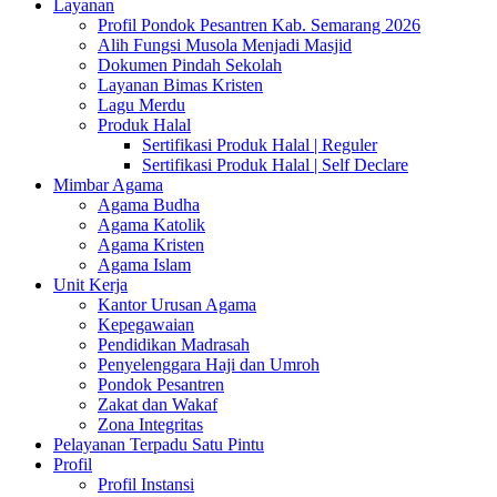
Layanan
Profil Pondok Pesantren Kab. Semarang 2026
Alih Fungsi Musola Menjadi Masjid
Dokumen Pindah Sekolah
Layanan Bimas Kristen
Lagu Merdu
Produk Halal
Sertifikasi Produk Halal | Reguler
Sertifikasi Produk Halal | Self Declare
Mimbar Agama
Agama Budha
Agama Katolik
Agama Kristen
Agama Islam
Unit Kerja
Kantor Urusan Agama
Kepegawaian
Pendidikan Madrasah
Penyelenggara Haji dan Umroh
Pondok Pesantren
Zakat dan Wakaf
Zona Integritas
Pelayanan Terpadu Satu Pintu
Profil
Profil Instansi