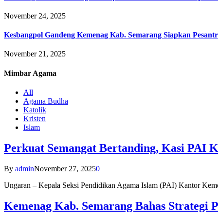
November 24, 2025
Kesbangpol Gandeng Kemenag Kab. Semarang Siapkan Pesantr
November 21, 2025
Mimbar
Agama
All
Agama Budha
Katolik
Kristen
Islam
Perkuat Semangat Bertanding, Kasi PAI 
By
admin
November 27, 2025
0
Ungaran – Kepala Seksi Pendidikan Agama Islam (PAI) Kantor K
Kemenag Kab. Semarang Bahas Strategi P