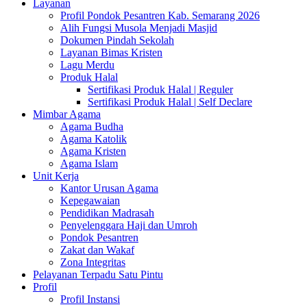
Layanan
Profil Pondok Pesantren Kab. Semarang 2026
Alih Fungsi Musola Menjadi Masjid
Dokumen Pindah Sekolah
Layanan Bimas Kristen
Lagu Merdu
Produk Halal
Sertifikasi Produk Halal | Reguler
Sertifikasi Produk Halal | Self Declare
Mimbar Agama
Agama Budha
Agama Katolik
Agama Kristen
Agama Islam
Unit Kerja
Kantor Urusan Agama
Kepegawaian
Pendidikan Madrasah
Penyelenggara Haji dan Umroh
Pondok Pesantren
Zakat dan Wakaf
Zona Integritas
Pelayanan Terpadu Satu Pintu
Profil
Profil Instansi