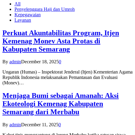
All
Penyelenggara Haji dan Umroh
Kepegawaian
Layanan
Perkuat Akuntabilitas Program, Itjen
Kemenag Monev Asta Protas di
Kabupaten Semarang
By
admin
December 18, 2025
0
Ungaran (Humas) – Inspektorat Jenderal (Itjen) Kementerian Agama
Republik Indonesia melaksanakan Pemantauan dan Evaluasi
(Monev)…
Menjaga Bumi sebagai Amanah: Aksi
Ekoteologi Kemenag Kabupaten
Semarang dari Merbabu
By
admin
December 11, 2025
0
Kabut tipis menggantung di lereng Merbabu ketika ratusan siswa-