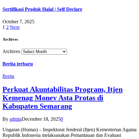
Sertifikasi Produk Halal | Self Declare
October 7, 2025
1
2
Next
Archives
Archives
Berita terbaru
Berita
Perkuat Akuntabilitas Program, Itjen
Kemenag Monev Asta Protas di
Kabupaten Semarang
By
admin
December 18, 2025
0
Ungaran (Humas) – Inspektorat Jenderal (Itjen) Kementerian Agama
Republik Indonesia melaksanakan Pemantauan dan Evaluasi