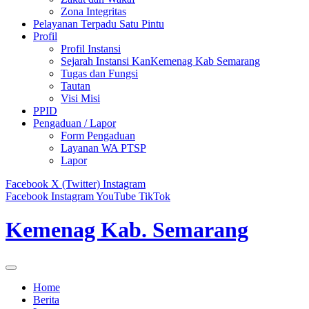
Zona Integritas
Pelayanan Terpadu Satu Pintu
Profil
Profil Instansi
Sejarah Instansi KanKemenag Kab Semarang
Tugas dan Fungsi
Tautan
Visi Misi
PPID
Pengaduan / Lapor
Form Pengaduan
Layanan WA PTSP
Lapor
Facebook
X (Twitter)
Instagram
Facebook
Instagram
YouTube
TikTok
Kemenag Kab. Semarang
Home
Berita