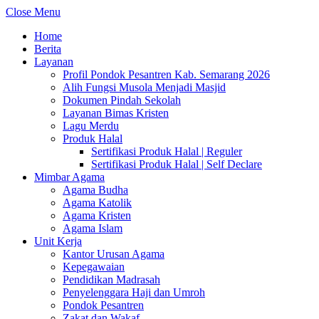
Close Menu
Home
Berita
Layanan
Profil Pondok Pesantren Kab. Semarang 2026
Alih Fungsi Musola Menjadi Masjid
Dokumen Pindah Sekolah
Layanan Bimas Kristen
Lagu Merdu
Produk Halal
Sertifikasi Produk Halal | Reguler
Sertifikasi Produk Halal | Self Declare
Mimbar Agama
Agama Budha
Agama Katolik
Agama Kristen
Agama Islam
Unit Kerja
Kantor Urusan Agama
Kepegawaian
Pendidikan Madrasah
Penyelenggara Haji dan Umroh
Pondok Pesantren
Zakat dan Wakaf