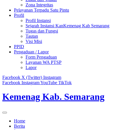
Zona Integritas
Pelayanan Terpadu Satu Pintu
Profil
Profil Instansi
Sejarah Instansi KanKemenag Kab Semarang
Tugas dan Fungsi
Tautan
Visi Misi
PPID
Pengaduan / Lapor
Form Pengaduan
Layanan WA PTSP
Lapor
Facebook
X (Twitter)
Instagram
Facebook
Instagram
YouTube
TikTok
Kemenag Kab. Semarang
Home
Berita