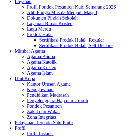
Layanan
Profil Pondok Pesantren Kab. Semarang 2026
Alih Fungsi Musola Menjadi Masjid
Dokumen Pindah Sekolah
Layanan Bimas Kristen
Lagu Merdu
Produk Halal
Sertifikasi Produk Halal | Reguler
Sertifikasi Produk Halal | Self Declare
Mimbar Agama
Agama Budha
Agama Katolik
Agama Kristen
Agama Islam
Unit Kerja
Kantor Urusan Agama
Kepegawaian
Pendidikan Madrasah
Penyelenggara Haji dan Umroh
Pondok Pesantren
Zakat dan Wakaf
Zona Integritas
Pelayanan Terpadu Satu Pintu
Profil
Profil Instansi