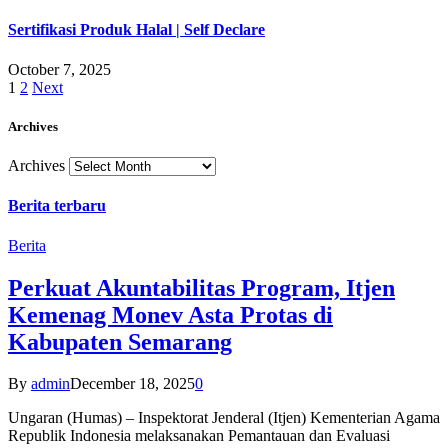
Sertifikasi Produk Halal | Self Declare
October 7, 2025
1
2
Next
Archives
Archives
Berita terbaru
Berita
Perkuat Akuntabilitas Program, Itjen
Kemenag Monev Asta Protas di
Kabupaten Semarang
By
admin
December 18, 2025
0
Ungaran (Humas) – Inspektorat Jenderal (Itjen) Kementerian Agama
Republik Indonesia melaksanakan Pemantauan dan Evaluasi