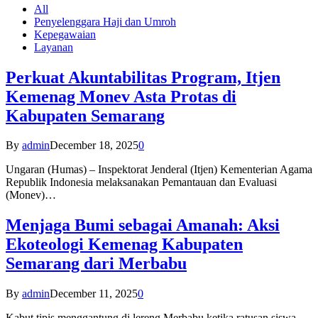
All
Penyelenggara Haji dan Umroh
Kepegawaian
Layanan
Perkuat Akuntabilitas Program, Itjen
Kemenag Monev Asta Protas di
Kabupaten Semarang
By
admin
December 18, 2025
0
Ungaran (Humas) – Inspektorat Jenderal (Itjen) Kementerian Agama
Republik Indonesia melaksanakan Pemantauan dan Evaluasi
(Monev)…
Menjaga Bumi sebagai Amanah: Aksi
Ekoteologi Kemenag Kabupaten
Semarang dari Merbabu
By
admin
December 11, 2025
0
Kabut tipis menggantung di lereng Merbabu ketika ratusan siswa-