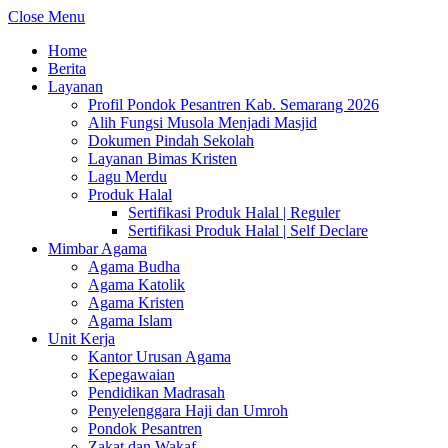
Close Menu
Home
Berita
Layanan
Profil Pondok Pesantren Kab. Semarang 2026
Alih Fungsi Musola Menjadi Masjid
Dokumen Pindah Sekolah
Layanan Bimas Kristen
Lagu Merdu
Produk Halal
Sertifikasi Produk Halal | Reguler
Sertifikasi Produk Halal | Self Declare
Mimbar Agama
Agama Budha
Agama Katolik
Agama Kristen
Agama Islam
Unit Kerja
Kantor Urusan Agama
Kepegawaian
Pendidikan Madrasah
Penyelenggara Haji dan Umroh
Pondok Pesantren
Zakat dan Wakaf