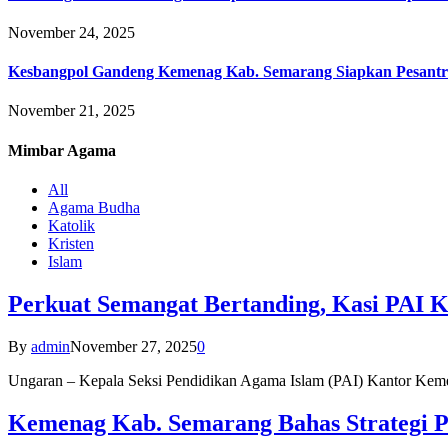
November 24, 2025
Kesbangpol Gandeng Kemenag Kab. Semarang Siapkan Pesantr
November 21, 2025
Mimbar
Agama
All
Agama Budha
Katolik
Kristen
Islam
Perkuat Semangat Bertanding, Kasi PAI 
By
admin
November 27, 2025
0
Ungaran – Kepala Seksi Pendidikan Agama Islam (PAI) Kantor K
Kemenag Kab. Semarang Bahas Strategi P