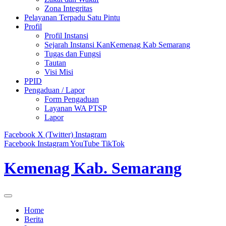
Zona Integritas
Pelayanan Terpadu Satu Pintu
Profil
Profil Instansi
Sejarah Instansi KanKemenag Kab Semarang
Tugas dan Fungsi
Tautan
Visi Misi
PPID
Pengaduan / Lapor
Form Pengaduan
Layanan WA PTSP
Lapor
Facebook
X (Twitter)
Instagram
Facebook
Instagram
YouTube
TikTok
Kemenag Kab. Semarang
Home
Berita