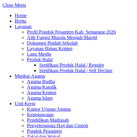
Close Menu
Home
Berita
Layanan
Profil Pondok Pesantren Kab. Semarang 2026
Alih Fungsi Musola Menjadi Masjid
Dokumen Pindah Sekolah
Layanan Bimas Kristen
Lagu Merdu
Produk Halal
Sertifikasi Produk Halal | Reguler
Sertifikasi Produk Halal | Self Declare
Mimbar Agama
Agama Budha
Agama Katolik
Agama Kristen
Agama Islam
Unit Kerja
Kantor Urusan Agama
Kepegawaian
Pendidikan Madrasah
Penyelenggara Haji dan Umroh
Pondok Pesantren
Zakat dan Wakaf