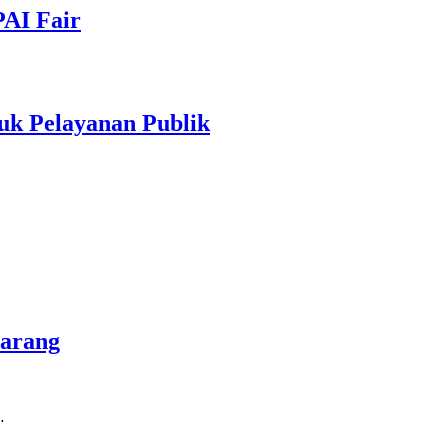
PAI Fair
uk Pelayanan Publik
marang
…