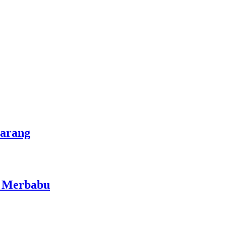
marang
i Merbabu