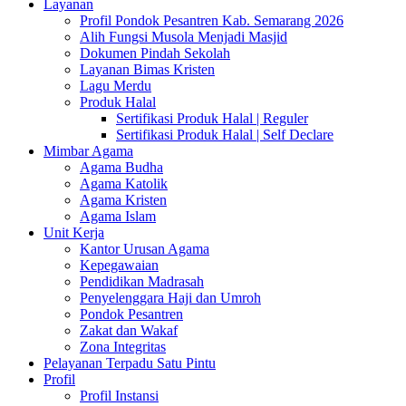
Layanan
Profil Pondok Pesantren Kab. Semarang 2026
Alih Fungsi Musola Menjadi Masjid
Dokumen Pindah Sekolah
Layanan Bimas Kristen
Lagu Merdu
Produk Halal
Sertifikasi Produk Halal | Reguler
Sertifikasi Produk Halal | Self Declare
Mimbar Agama
Agama Budha
Agama Katolik
Agama Kristen
Agama Islam
Unit Kerja
Kantor Urusan Agama
Kepegawaian
Pendidikan Madrasah
Penyelenggara Haji dan Umroh
Pondok Pesantren
Zakat dan Wakaf
Zona Integritas
Pelayanan Terpadu Satu Pintu
Profil
Profil Instansi