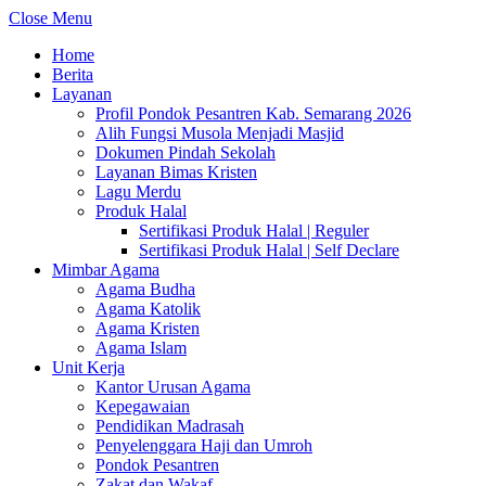
Close Menu
Home
Berita
Layanan
Profil Pondok Pesantren Kab. Semarang 2026
Alih Fungsi Musola Menjadi Masjid
Dokumen Pindah Sekolah
Layanan Bimas Kristen
Lagu Merdu
Produk Halal
Sertifikasi Produk Halal | Reguler
Sertifikasi Produk Halal | Self Declare
Mimbar Agama
Agama Budha
Agama Katolik
Agama Kristen
Agama Islam
Unit Kerja
Kantor Urusan Agama
Kepegawaian
Pendidikan Madrasah
Penyelenggara Haji dan Umroh
Pondok Pesantren
Zakat dan Wakaf