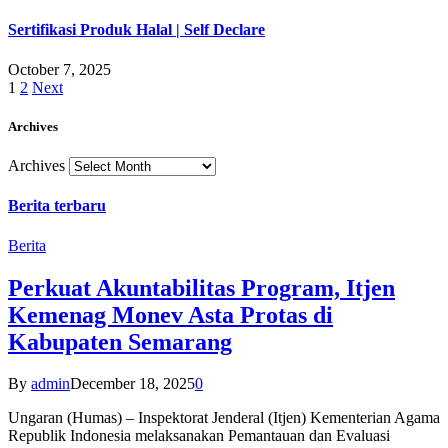
Sertifikasi Produk Halal | Self Declare
October 7, 2025
1
2
Next
Archives
Archives
Berita terbaru
Berita
Perkuat Akuntabilitas Program, Itjen
Kemenag Monev Asta Protas di
Kabupaten Semarang
By
admin
December 18, 2025
0
Ungaran (Humas) – Inspektorat Jenderal (Itjen) Kementerian Agama
Republik Indonesia melaksanakan Pemantauan dan Evaluasi