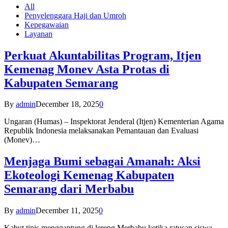
All
Penyelenggara Haji dan Umroh
Kepegawaian
Layanan
Perkuat Akuntabilitas Program, Itjen
Kemenag Monev Asta Protas di
Kabupaten Semarang
By
admin
December 18, 2025
0
Ungaran (Humas) – Inspektorat Jenderal (Itjen) Kementerian Agama
Republik Indonesia melaksanakan Pemantauan dan Evaluasi
(Monev)…
Menjaga Bumi sebagai Amanah: Aksi
Ekoteologi Kemenag Kabupaten
Semarang dari Merbabu
By
admin
December 11, 2025
0
Kabut tipis menggantung di lereng Merbabu ketika ratusan siswa-