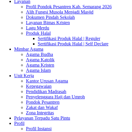
Layanan
Profil Pondok Pesantren Kab. Semarang 2026
Alih Fungsi Musola Menjadi Masjid
Dokumen Pindah Sekolah
Layanan Bimas Kristen
Lagu Merdu
Produk Halal
Sertifikasi Produk Halal | Reguler
Sertifikasi Produk Halal | Self Declare
Mimbar Agama
Agama Budha
Agama Katolik
Agama Kristen
Agama Islam
Unit Kerja
Kantor Urusan Agama
Kepegawaian
Pendidikan Madrasah
Penyelenggara Haji dan Umroh
Pondok Pesantren
Zakat dan Wakaf
Zona Integritas
Pelayanan Terpadu Satu Pintu
Profil
Profil Instansi