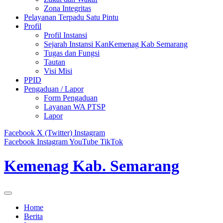
Zona Integritas
Pelayanan Terpadu Satu Pintu
Profil
Profil Instansi
Sejarah Instansi KanKemenag Kab Semarang
Tugas dan Fungsi
Tautan
Visi Misi
PPID
Pengaduan / Lapor
Form Pengaduan
Layanan WA PTSP
Lapor
Facebook
X (Twitter)
Instagram
Facebook
Instagram
YouTube
TikTok
Kemenag Kab. Semarang
Home
Berita