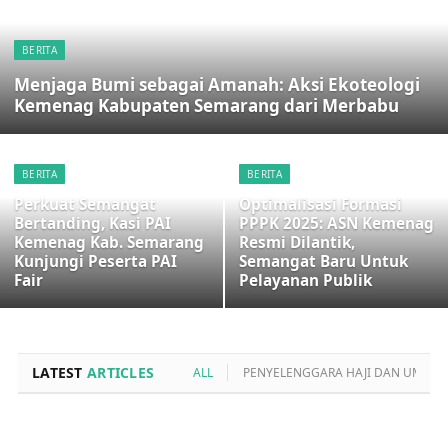
BERITA
Menjaga Bumi sebagai Amanah: Aksi Ekoteologi
Kemenag Kabupaten Semarang dari Merbabu
BERITA
BERITA
Perkuat Semangat
Optimalisasi Formasi
Bertanding, Kasi PAI
PPPK 2025: ASN Kemenag
Kemenag Kab. Semarang
Resmi Dilantik,
Kunjungi Peserta PAI
Semangat Baru Untuk
Fair
Pelayanan Publik
LATEST
ARTICLES
ALL
PENYELENGGARA HAJI DAN UMRO