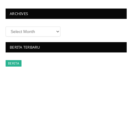
t
ARCHIVES
BERITA TERBARU
BERITA