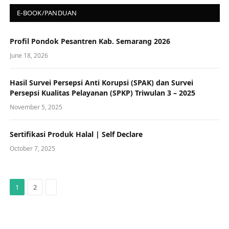
E-BOOK/PANDUAN
Profil Pondok Pesantren Kab. Semarang 2026
June 18, 2026
Hasil Survei Persepsi Anti Korupsi (SPAK) dan Survei
Persepsi Kualitas Pelayanan (SPKP) Triwulan 3 – 2025
November 5, 2025
Sertifikasi Produk Halal | Self Declare
October 7, 2025
N
1
2
e
x