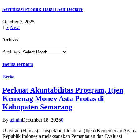
Sertifikasi Produk Halal | Self Declare
October 7, 2025
1
2
Next
Archives
Archives
Berita terbaru
Berita
Perkuat Akuntabilitas Program, Itjen
Kemenag Monev Asta Protas di
Kabupaten Semarang
By
admin
December 18, 2025
0
Ungaran (Humas) – Inspektorat Jenderal (Itjen) Kementerian Agama
Republik Indonesia melaksanakan Pemantauan dan Evaluasi