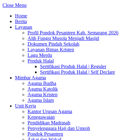
Close Menu
Home
Berita
Layanan
Profil Pondok Pesantren Kab. Semarang 2026
Alih Fungsi Musola Menjadi Masjid
Dokumen Pindah Sekolah
Layanan Bimas Kristen
Lagu Merdu
Produk Halal
Sertifikasi Produk Halal | Reguler
Sertifikasi Produk Halal | Self Declare
Mimbar Agama
Agama Budha
Agama Katolik
Agama Kristen
Agama Islam
Unit Kerja
Kantor Urusan Agama
Kepegawaian
Pendidikan Madrasah
Penyelenggara Haji dan Umroh
Pondok Pesantren
Zakat dan Wakaf