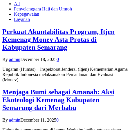
All
Penyelenggara Haji dan Umroh
Kepegawaian
Layanan
Perkuat Akuntabilitas Program, Itjen
Kemenag Monev Asta Protas di
Kabupaten Semarang
By
admin
December 18, 2025
0
Ungaran (Humas) – Inspektorat Jenderal (Itjen) Kementerian Agama
Republik Indonesia melaksanakan Pemantauan dan Evaluasi
(Monev)…
Menjaga Bumi sebagai Amanah: Aksi
Ekoteologi Kemenag Kabupaten
Semarang dari Merbabu
By
admin
December 11, 2025
0
Kabut tipis menggantung di lereng Merbabu ketika ratusan siswa-