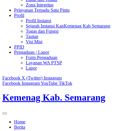
Zona Integritas
Pelayanan Terpadu Satu Pintu
Profil
Profil Instansi
Sejarah Instansi KanKemenag Kab Semarang
Tugas dan Fungsi
Tautan
Visi Misi
PPID
Pengaduan / Lapor
Form Pengaduan
Layanan WA PTSP
Lapor
Facebook
X (Twitter)
Instagram
Facebook
Instagram
YouTube
TikTok
Kemenag Kab. Semarang
Home
Berita