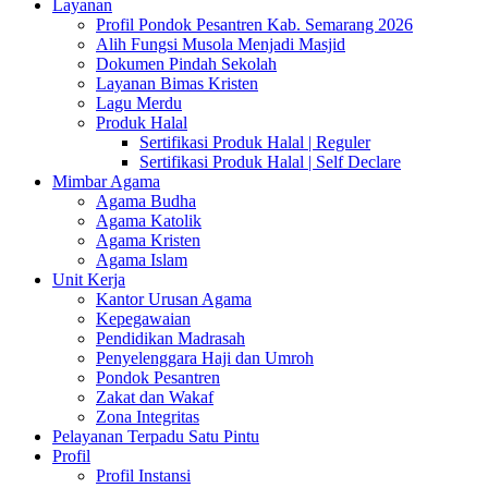
Layanan
Profil Pondok Pesantren Kab. Semarang 2026
Alih Fungsi Musola Menjadi Masjid
Dokumen Pindah Sekolah
Layanan Bimas Kristen
Lagu Merdu
Produk Halal
Sertifikasi Produk Halal | Reguler
Sertifikasi Produk Halal | Self Declare
Mimbar Agama
Agama Budha
Agama Katolik
Agama Kristen
Agama Islam
Unit Kerja
Kantor Urusan Agama
Kepegawaian
Pendidikan Madrasah
Penyelenggara Haji dan Umroh
Pondok Pesantren
Zakat dan Wakaf
Zona Integritas
Pelayanan Terpadu Satu Pintu
Profil
Profil Instansi