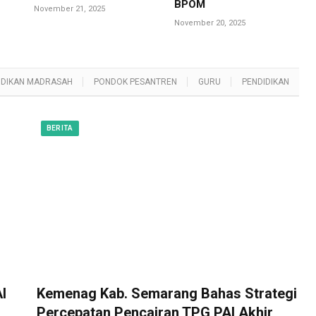
BPOM
November 21, 2025
November 20, 2025
IDIKAN MADRASAH
PONDOK PESANTREN
GURU
PENDIDIKAN
BERITA
I
Kemenag Kab. Semarang Bahas Strategi
Percepatan Pencairan TPG PAI Akhir