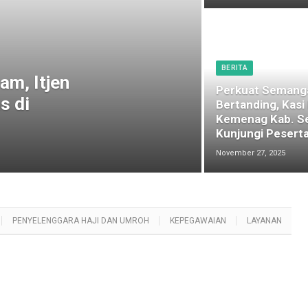
BERITA
am, Itjen
Perkuat Semang
s di
Bertanding, Kasi
Kemenag Kab. S
Kunjungi Peserta
November 27, 2025
PENYELENGGARA HAJI DAN UMROH
KEPEGAWAIAN
LAYANAN