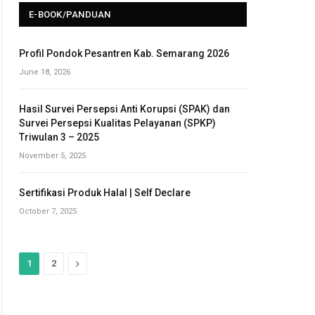
E-BOOK/PANDUAN
Profil Pondok Pesantren Kab. Semarang 2026
June 18, 2026
Hasil Survei Persepsi Anti Korupsi (SPAK) dan
Survei Persepsi Kualitas Pelayanan (SPKP)
Triwulan 3 – 2025
November 5, 2025
Sertifikasi Produk Halal | Self Declare
October 7, 2025
N
1
2
e
x