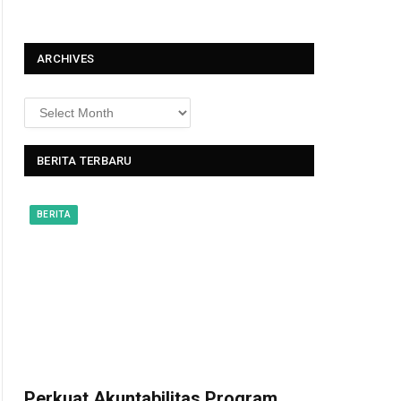
t
ARCHIVES
BERITA TERBARU
BERITA
Perkuat Akuntabilitas Program,