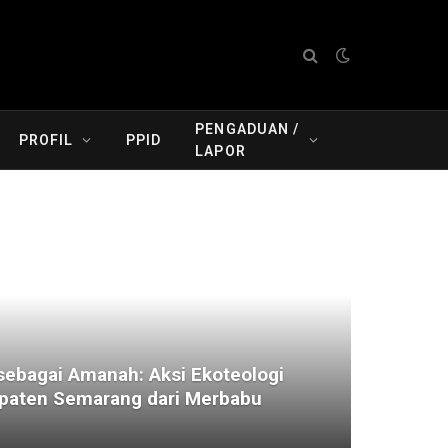
PENGADUAN /
PROFIL
PPID
LAPOR
ebagai Amanah: Aksi Ekoteologi
aten Semarang dari Merbabu