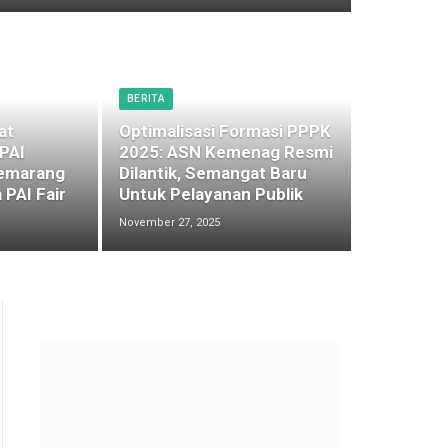
BERITA
at
Optimalisasi Formasi PPPK
 PAI
2025: ASN Kemenag Resmi
emarang
Dilantik, Semangat Baru
 PAI Fair
Untuk Pelayanan Publik
November 27, 2025