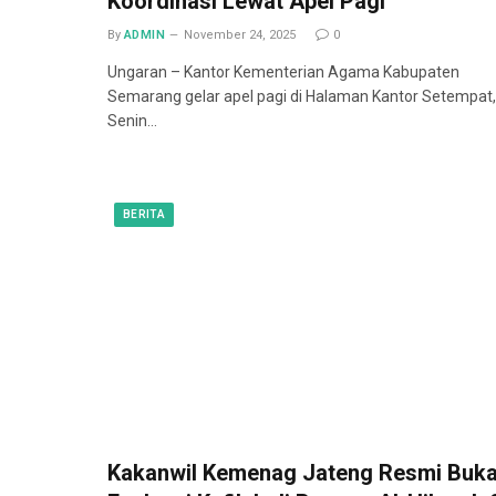
Koordinasi Lewat Apel Pagi
By
ADMIN
November 24, 2025
0
Ungaran – Kantor Kementerian Agama Kabupaten
Semarang gelar apel pagi di Halaman Kantor Setempat,
Senin…
BERITA
Kakanwil Kemenag Jateng Resmi Buk