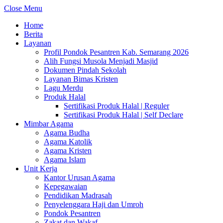
Close Menu
Home
Berita
Layanan
Profil Pondok Pesantren Kab. Semarang 2026
Alih Fungsi Musola Menjadi Masjid
Dokumen Pindah Sekolah
Layanan Bimas Kristen
Lagu Merdu
Produk Halal
Sertifikasi Produk Halal | Reguler
Sertifikasi Produk Halal | Self Declare
Mimbar Agama
Agama Budha
Agama Katolik
Agama Kristen
Agama Islam
Unit Kerja
Kantor Urusan Agama
Kepegawaian
Pendidikan Madrasah
Penyelenggara Haji dan Umroh
Pondok Pesantren
Zakat dan Wakaf