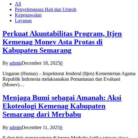
All
Penyelenggara Haji dan Umroh
Kepegawaian
Layanan
Perkuat Akuntabilitas Program, Itjen
Kemenag Monev Asta Protas di
Kabupaten Semarang
By
admin
December 18, 2025
0
Ungaran (Humas) – Inspektorat Jenderal (Itjen) Kementerian Agama
Republik Indonesia melaksanakan Pemantauan dan Evaluasi
(Monev)…
Menjaga Bumi sebagai Amanah: Aksi
Ekoteologi Kemenag Kabupaten
Semarang dari Merbabu
By
admin
December 11, 2025
0
Kabut tipis menggantung di lereng Merbabu ketika ratusan siswa-