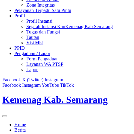
Zona Integritas
Pelayanan Terpadu Satu Pintu
Profil
Profil Instansi
Sejarah Instansi KanKemenag Kab Semarang
Tugas dan Fungsi
Tautan
Visi Misi
PPID
Pengaduan / Lapor
Form Pengaduan
Layanan WA PTSP
Lapor
Facebook
X (Twitter)
Instagram
Facebook
Instagram
YouTube
TikTok
Kemenag Kab. Semarang
Home
Berita