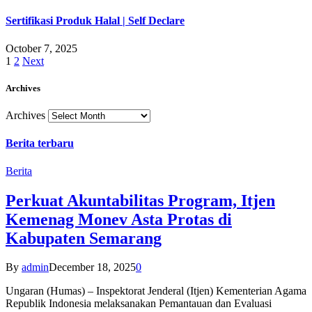
Sertifikasi Produk Halal | Self Declare
October 7, 2025
1
2
Next
Archives
Archives
Berita terbaru
Berita
Perkuat Akuntabilitas Program, Itjen
Kemenag Monev Asta Protas di
Kabupaten Semarang
By
admin
December 18, 2025
0
Ungaran (Humas) – Inspektorat Jenderal (Itjen) Kementerian Agama
Republik Indonesia melaksanakan Pemantauan dan Evaluasi