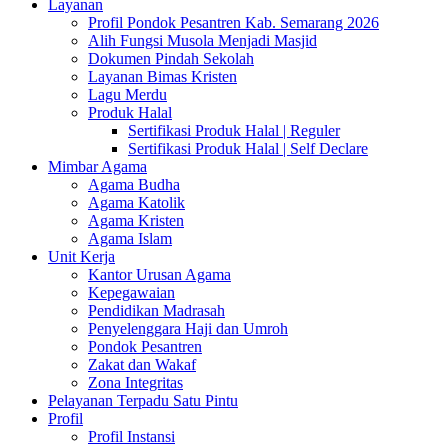
Layanan
Profil Pondok Pesantren Kab. Semarang 2026
Alih Fungsi Musola Menjadi Masjid
Dokumen Pindah Sekolah
Layanan Bimas Kristen
Lagu Merdu
Produk Halal
Sertifikasi Produk Halal | Reguler
Sertifikasi Produk Halal | Self Declare
Mimbar Agama
Agama Budha
Agama Katolik
Agama Kristen
Agama Islam
Unit Kerja
Kantor Urusan Agama
Kepegawaian
Pendidikan Madrasah
Penyelenggara Haji dan Umroh
Pondok Pesantren
Zakat dan Wakaf
Zona Integritas
Pelayanan Terpadu Satu Pintu
Profil
Profil Instansi