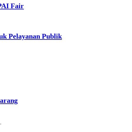
PAI Fair
uk Pelayanan Publik
marang
…