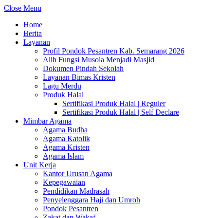
Close Menu
Home
Berita
Layanan
Profil Pondok Pesantren Kab. Semarang 2026
Alih Fungsi Musola Menjadi Masjid
Dokumen Pindah Sekolah
Layanan Bimas Kristen
Lagu Merdu
Produk Halal
Sertifikasi Produk Halal | Reguler
Sertifikasi Produk Halal | Self Declare
Mimbar Agama
Agama Budha
Agama Katolik
Agama Kristen
Agama Islam
Unit Kerja
Kantor Urusan Agama
Kepegawaian
Pendidikan Madrasah
Penyelenggara Haji dan Umroh
Pondok Pesantren
Zakat dan Wakaf