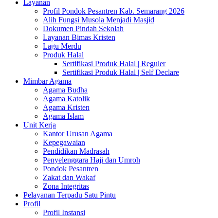
Layanan
Profil Pondok Pesantren Kab. Semarang 2026
Alih Fungsi Musola Menjadi Masjid
Dokumen Pindah Sekolah
Layanan Bimas Kristen
Lagu Merdu
Produk Halal
Sertifikasi Produk Halal | Reguler
Sertifikasi Produk Halal | Self Declare
Mimbar Agama
Agama Budha
Agama Katolik
Agama Kristen
Agama Islam
Unit Kerja
Kantor Urusan Agama
Kepegawaian
Pendidikan Madrasah
Penyelenggara Haji dan Umroh
Pondok Pesantren
Zakat dan Wakaf
Zona Integritas
Pelayanan Terpadu Satu Pintu
Profil
Profil Instansi