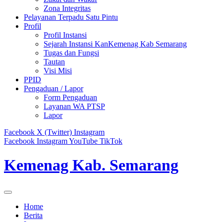
Zona Integritas
Pelayanan Terpadu Satu Pintu
Profil
Profil Instansi
Sejarah Instansi KanKemenag Kab Semarang
Tugas dan Fungsi
Tautan
Visi Misi
PPID
Pengaduan / Lapor
Form Pengaduan
Layanan WA PTSP
Lapor
Facebook
X (Twitter)
Instagram
Facebook
Instagram
YouTube
TikTok
Kemenag Kab. Semarang
Home
Berita