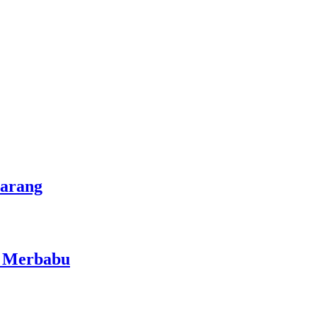
marang
i Merbabu