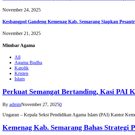
November 24, 2025
Kesbangpol Gandeng Kemenag Kab. Semarang Siapkan Pesantr
November 21, 2025
Mimbar
Agama
All
Agama Budha
Katolik
Kristen
Islam
Perkuat Semangat Bertanding, Kasi PAI 
By
admin
November 27, 2025
0
Ungaran – Kepala Seksi Pendidikan Agama Islam (PAI) Kantor K
Kemenag Kab. Semarang Bahas Strategi P