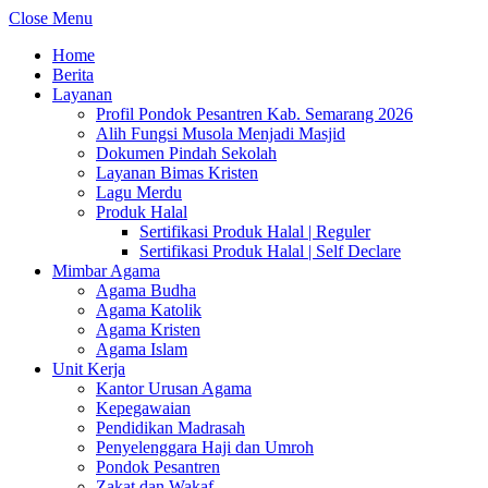
Close Menu
Home
Berita
Layanan
Profil Pondok Pesantren Kab. Semarang 2026
Alih Fungsi Musola Menjadi Masjid
Dokumen Pindah Sekolah
Layanan Bimas Kristen
Lagu Merdu
Produk Halal
Sertifikasi Produk Halal | Reguler
Sertifikasi Produk Halal | Self Declare
Mimbar Agama
Agama Budha
Agama Katolik
Agama Kristen
Agama Islam
Unit Kerja
Kantor Urusan Agama
Kepegawaian
Pendidikan Madrasah
Penyelenggara Haji dan Umroh
Pondok Pesantren
Zakat dan Wakaf