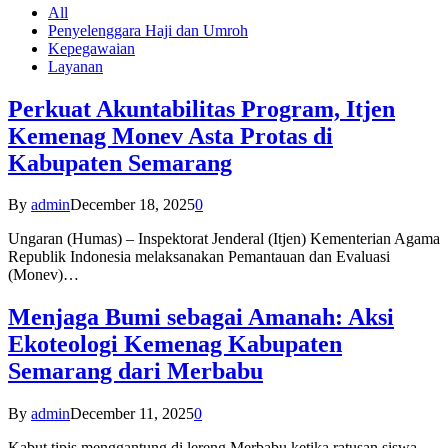
All
Penyelenggara Haji dan Umroh
Kepegawaian
Layanan
Perkuat Akuntabilitas Program, Itjen
Kemenag Monev Asta Protas di
Kabupaten Semarang
By
admin
December 18, 2025
0
Ungaran (Humas) – Inspektorat Jenderal (Itjen) Kementerian Agama
Republik Indonesia melaksanakan Pemantauan dan Evaluasi
(Monev)…
Menjaga Bumi sebagai Amanah: Aksi
Ekoteologi Kemenag Kabupaten
Semarang dari Merbabu
By
admin
December 11, 2025
0
Kabut tipis menggantung di lereng Merbabu ketika ratusan siswa-