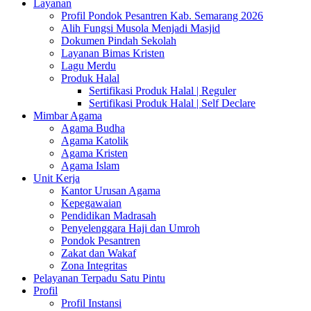
Layanan
Profil Pondok Pesantren Kab. Semarang 2026
Alih Fungsi Musola Menjadi Masjid
Dokumen Pindah Sekolah
Layanan Bimas Kristen
Lagu Merdu
Produk Halal
Sertifikasi Produk Halal | Reguler
Sertifikasi Produk Halal | Self Declare
Mimbar Agama
Agama Budha
Agama Katolik
Agama Kristen
Agama Islam
Unit Kerja
Kantor Urusan Agama
Kepegawaian
Pendidikan Madrasah
Penyelenggara Haji dan Umroh
Pondok Pesantren
Zakat dan Wakaf
Zona Integritas
Pelayanan Terpadu Satu Pintu
Profil
Profil Instansi