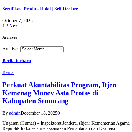
Sertifikasi Produk Halal | Self Declare
October 7, 2025
1
2
Next
Archives
Archives
Berita terbaru
Berita
Perkuat Akuntabilitas Program, Itjen
Kemenag Monev Asta Protas di
Kabupaten Semarang
By
admin
December 18, 2025
0
Ungaran (Humas) – Inspektorat Jenderal (Itjen) Kementerian Agama
Republik Indonesia melaksanakan Pemantauan dan Evaluasi