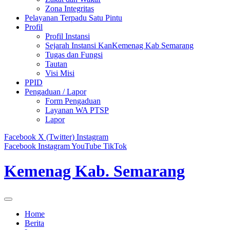
Zona Integritas
Pelayanan Terpadu Satu Pintu
Profil
Profil Instansi
Sejarah Instansi KanKemenag Kab Semarang
Tugas dan Fungsi
Tautan
Visi Misi
PPID
Pengaduan / Lapor
Form Pengaduan
Layanan WA PTSP
Lapor
Facebook
X (Twitter)
Instagram
Facebook
Instagram
YouTube
TikTok
Kemenag Kab. Semarang
Home
Berita