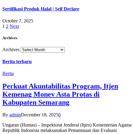
Sertifikasi Produk Halal | Self Declare
October 7, 2025
1
2
Next
Archives
Archives
Berita terbaru
Berita
Perkuat Akuntabilitas Program, Itjen
Kemenag Monev Asta Protas di
Kabupaten Semarang
By
admin
December 18, 2025
0
Ungaran (Humas) – Inspektorat Jenderal (Itjen) Kementerian Agama
Republik Indonesia melaksanakan Pemantauan dan Evaluasi