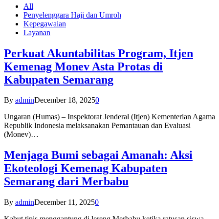
All
Penyelenggara Haji dan Umroh
Kepegawaian
Layanan
Perkuat Akuntabilitas Program, Itjen
Kemenag Monev Asta Protas di
Kabupaten Semarang
By
admin
December 18, 2025
0
Ungaran (Humas) – Inspektorat Jenderal (Itjen) Kementerian Agama
Republik Indonesia melaksanakan Pemantauan dan Evaluasi
(Monev)…
Menjaga Bumi sebagai Amanah: Aksi
Ekoteologi Kemenag Kabupaten
Semarang dari Merbabu
By
admin
December 11, 2025
0
Kabut tipis menggantung di lereng Merbabu ketika ratusan siswa-