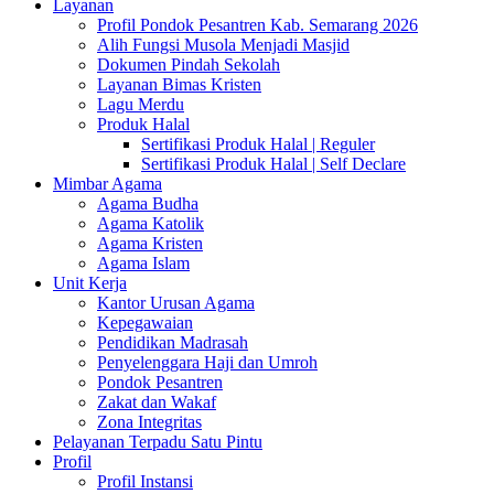
Layanan
Profil Pondok Pesantren Kab. Semarang 2026
Alih Fungsi Musola Menjadi Masjid
Dokumen Pindah Sekolah
Layanan Bimas Kristen
Lagu Merdu
Produk Halal
Sertifikasi Produk Halal | Reguler
Sertifikasi Produk Halal | Self Declare
Mimbar Agama
Agama Budha
Agama Katolik
Agama Kristen
Agama Islam
Unit Kerja
Kantor Urusan Agama
Kepegawaian
Pendidikan Madrasah
Penyelenggara Haji dan Umroh
Pondok Pesantren
Zakat dan Wakaf
Zona Integritas
Pelayanan Terpadu Satu Pintu
Profil
Profil Instansi