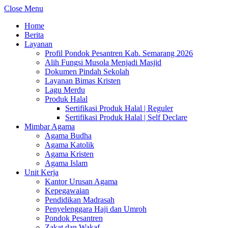
Close Menu
Home
Berita
Layanan
Profil Pondok Pesantren Kab. Semarang 2026
Alih Fungsi Musola Menjadi Masjid
Dokumen Pindah Sekolah
Layanan Bimas Kristen
Lagu Merdu
Produk Halal
Sertifikasi Produk Halal | Reguler
Sertifikasi Produk Halal | Self Declare
Mimbar Agama
Agama Budha
Agama Katolik
Agama Kristen
Agama Islam
Unit Kerja
Kantor Urusan Agama
Kepegawaian
Pendidikan Madrasah
Penyelenggara Haji dan Umroh
Pondok Pesantren
Zakat dan Wakaf