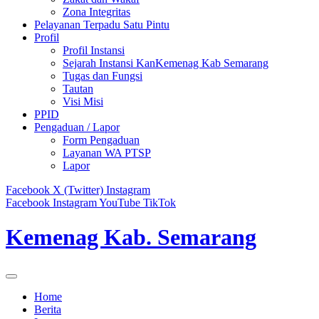
Zona Integritas
Pelayanan Terpadu Satu Pintu
Profil
Profil Instansi
Sejarah Instansi KanKemenag Kab Semarang
Tugas dan Fungsi
Tautan
Visi Misi
PPID
Pengaduan / Lapor
Form Pengaduan
Layanan WA PTSP
Lapor
Facebook
X (Twitter)
Instagram
Facebook
Instagram
YouTube
TikTok
Kemenag Kab. Semarang
Home
Berita