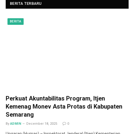
BERITA TERBARU
BERITA
Perkuat Akuntabilitas Program, Itjen
Kemenag Monev Asta Protas di Kabupaten
Semarang
By
ADMIN
December 18, 2025
0
Ungaran (Humas) – Inspektorat Jenderal (Itjen) Kementerian