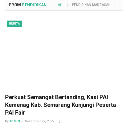
FROM
PENDIDIKAN
ALL
PENDIDIKAN MADRASAH
POND
BERITA
Perkuat Semangat Bertanding, Kasi PAI
Kemenag Kab. Semarang Kunjungi Peserta
PAI Fair
By
ADMIN
November 27, 2025
0