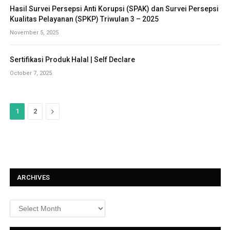
Hasil Survei Persepsi Anti Korupsi (SPAK) dan Survei Persepsi
Kualitas Pelayanan (SPKP) Triwulan 3 – 2025
November 5, 2025
Sertifikasi Produk Halal | Self Declare
October 7, 2025
N
1
2
e
x
t
ARCHIVES