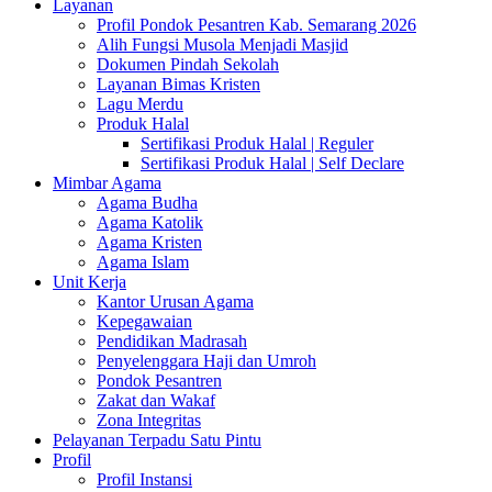
Layanan
Profil Pondok Pesantren Kab. Semarang 2026
Alih Fungsi Musola Menjadi Masjid
Dokumen Pindah Sekolah
Layanan Bimas Kristen
Lagu Merdu
Produk Halal
Sertifikasi Produk Halal | Reguler
Sertifikasi Produk Halal | Self Declare
Mimbar Agama
Agama Budha
Agama Katolik
Agama Kristen
Agama Islam
Unit Kerja
Kantor Urusan Agama
Kepegawaian
Pendidikan Madrasah
Penyelenggara Haji dan Umroh
Pondok Pesantren
Zakat dan Wakaf
Zona Integritas
Pelayanan Terpadu Satu Pintu
Profil
Profil Instansi