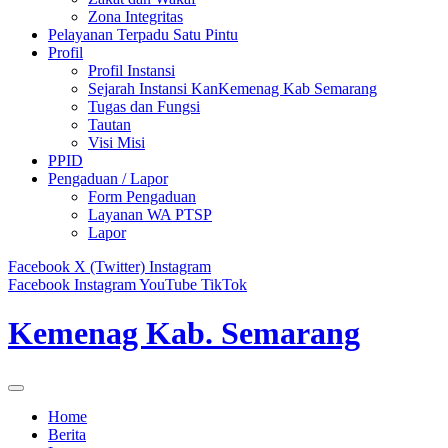
Zona Integritas
Pelayanan Terpadu Satu Pintu
Profil
Profil Instansi
Sejarah Instansi KanKemenag Kab Semarang
Tugas dan Fungsi
Tautan
Visi Misi
PPID
Pengaduan / Lapor
Form Pengaduan
Layanan WA PTSP
Lapor
Facebook
X (Twitter)
Instagram
Facebook
Instagram
YouTube
TikTok
Kemenag Kab. Semarang
Home
Berita