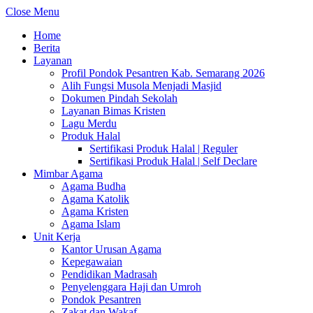
Close Menu
Home
Berita
Layanan
Profil Pondok Pesantren Kab. Semarang 2026
Alih Fungsi Musola Menjadi Masjid
Dokumen Pindah Sekolah
Layanan Bimas Kristen
Lagu Merdu
Produk Halal
Sertifikasi Produk Halal | Reguler
Sertifikasi Produk Halal | Self Declare
Mimbar Agama
Agama Budha
Agama Katolik
Agama Kristen
Agama Islam
Unit Kerja
Kantor Urusan Agama
Kepegawaian
Pendidikan Madrasah
Penyelenggara Haji dan Umroh
Pondok Pesantren
Zakat dan Wakaf