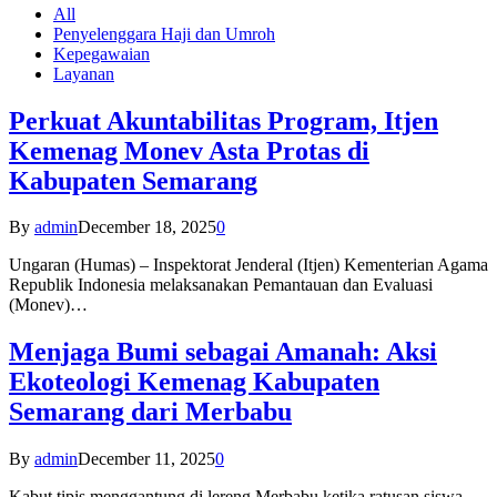
All
Penyelenggara Haji dan Umroh
Kepegawaian
Layanan
Perkuat Akuntabilitas Program, Itjen
Kemenag Monev Asta Protas di
Kabupaten Semarang
By
admin
December 18, 2025
0
Ungaran (Humas) – Inspektorat Jenderal (Itjen) Kementerian Agama
Republik Indonesia melaksanakan Pemantauan dan Evaluasi
(Monev)…
Menjaga Bumi sebagai Amanah: Aksi
Ekoteologi Kemenag Kabupaten
Semarang dari Merbabu
By
admin
December 11, 2025
0
Kabut tipis menggantung di lereng Merbabu ketika ratusan siswa-