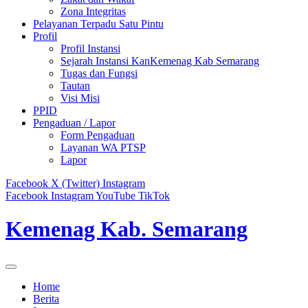
Zona Integritas
Pelayanan Terpadu Satu Pintu
Profil
Profil Instansi
Sejarah Instansi KanKemenag Kab Semarang
Tugas dan Fungsi
Tautan
Visi Misi
PPID
Pengaduan / Lapor
Form Pengaduan
Layanan WA PTSP
Lapor
Facebook
X (Twitter)
Instagram
Facebook
Instagram
YouTube
TikTok
Kemenag Kab. Semarang
Home
Berita