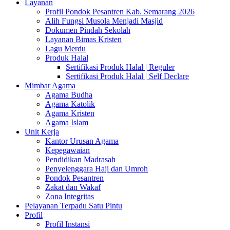
Layanan
Profil Pondok Pesantren Kab. Semarang 2026
Alih Fungsi Musola Menjadi Masjid
Dokumen Pindah Sekolah
Layanan Bimas Kristen
Lagu Merdu
Produk Halal
Sertifikasi Produk Halal | Reguler
Sertifikasi Produk Halal | Self Declare
Mimbar Agama
Agama Budha
Agama Katolik
Agama Kristen
Agama Islam
Unit Kerja
Kantor Urusan Agama
Kepegawaian
Pendidikan Madrasah
Penyelenggara Haji dan Umroh
Pondok Pesantren
Zakat dan Wakaf
Zona Integritas
Pelayanan Terpadu Satu Pintu
Profil
Profil Instansi