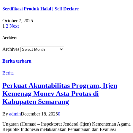
Sertifikasi Produk Halal | Self Declare
October 7, 2025
1
2
Next
Archives
Archives
Berita terbaru
Berita
Perkuat Akuntabilitas Program, Itjen
Kemenag Monev Asta Protas di
Kabupaten Semarang
By
admin
December 18, 2025
0
Ungaran (Humas) – Inspektorat Jenderal (Itjen) Kementerian Agama
Republik Indonesia melaksanakan Pemantauan dan Evaluasi