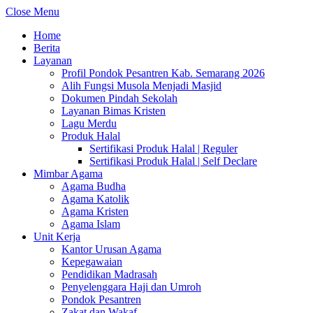
Close Menu
Home
Berita
Layanan
Profil Pondok Pesantren Kab. Semarang 2026
Alih Fungsi Musola Menjadi Masjid
Dokumen Pindah Sekolah
Layanan Bimas Kristen
Lagu Merdu
Produk Halal
Sertifikasi Produk Halal | Reguler
Sertifikasi Produk Halal | Self Declare
Mimbar Agama
Agama Budha
Agama Katolik
Agama Kristen
Agama Islam
Unit Kerja
Kantor Urusan Agama
Kepegawaian
Pendidikan Madrasah
Penyelenggara Haji dan Umroh
Pondok Pesantren
Zakat dan Wakaf