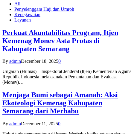
All
Penyelenggara Haji dan Umroh
Kepegawaian
Layanan
Perkuat Akuntabilitas Program, Itjen
Kemenag Monev Asta Protas di
Kabupaten Semarang
By
admin
December 18, 2025
0
Ungaran (Humas) – Inspektorat Jenderal (Itjen) Kementerian Agama
Republik Indonesia melaksanakan Pemantauan dan Evaluasi
(Monev)…
Menjaga Bumi sebagai Amanah: Aksi
Ekoteologi Kemenag Kabupaten
Semarang dari Merbabu
By
admin
December 11, 2025
0
Kabut tipis menggantung di lereng Merbabu ketika ratusan siswa-