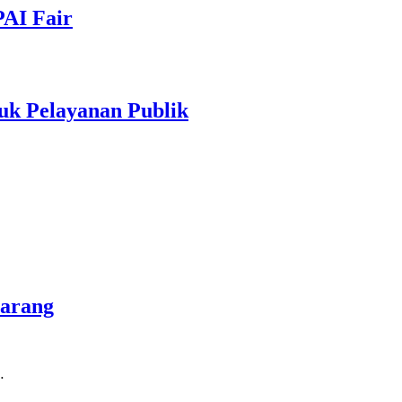
PAI Fair
uk Pelayanan Publik
marang
…