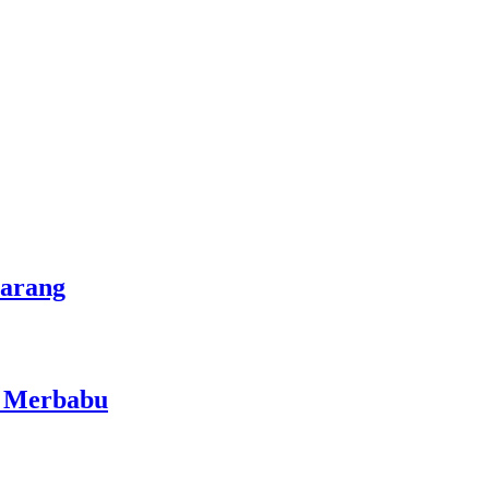
marang
i Merbabu