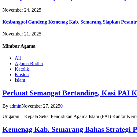
November 24, 2025
Kesbangpol Gandeng Kemenag Kab. Semarang Siapkan Pesantr
November 21, 2025
Mimbar
Agama
All
Agama Budha
Katolik
Kristen
Islam
Perkuat Semangat Bertanding, Kasi PAI 
By
admin
November 27, 2025
0
Ungaran – Kepala Seksi Pendidikan Agama Islam (PAI) Kantor K
Kemenag Kab. Semarang Bahas Strategi P