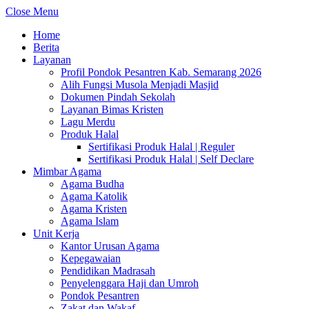
Close Menu
Home
Berita
Layanan
Profil Pondok Pesantren Kab. Semarang 2026
Alih Fungsi Musola Menjadi Masjid
Dokumen Pindah Sekolah
Layanan Bimas Kristen
Lagu Merdu
Produk Halal
Sertifikasi Produk Halal | Reguler
Sertifikasi Produk Halal | Self Declare
Mimbar Agama
Agama Budha
Agama Katolik
Agama Kristen
Agama Islam
Unit Kerja
Kantor Urusan Agama
Kepegawaian
Pendidikan Madrasah
Penyelenggara Haji dan Umroh
Pondok Pesantren
Zakat dan Wakaf