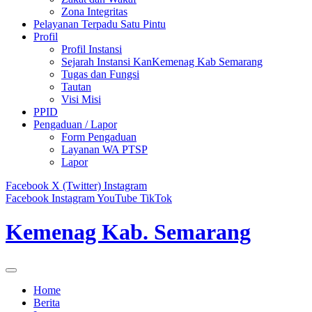
Zona Integritas
Pelayanan Terpadu Satu Pintu
Profil
Profil Instansi
Sejarah Instansi KanKemenag Kab Semarang
Tugas dan Fungsi
Tautan
Visi Misi
PPID
Pengaduan / Lapor
Form Pengaduan
Layanan WA PTSP
Lapor
Facebook
X (Twitter)
Instagram
Facebook
Instagram
YouTube
TikTok
Kemenag Kab. Semarang
Home
Berita