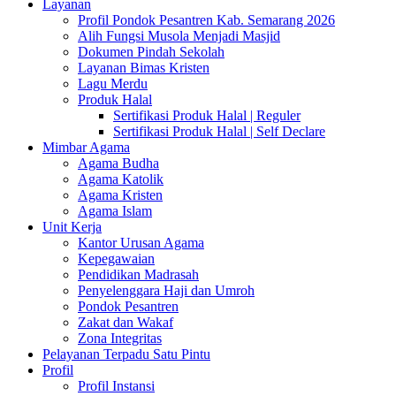
Layanan
Profil Pondok Pesantren Kab. Semarang 2026
Alih Fungsi Musola Menjadi Masjid
Dokumen Pindah Sekolah
Layanan Bimas Kristen
Lagu Merdu
Produk Halal
Sertifikasi Produk Halal | Reguler
Sertifikasi Produk Halal | Self Declare
Mimbar Agama
Agama Budha
Agama Katolik
Agama Kristen
Agama Islam
Unit Kerja
Kantor Urusan Agama
Kepegawaian
Pendidikan Madrasah
Penyelenggara Haji dan Umroh
Pondok Pesantren
Zakat dan Wakaf
Zona Integritas
Pelayanan Terpadu Satu Pintu
Profil
Profil Instansi