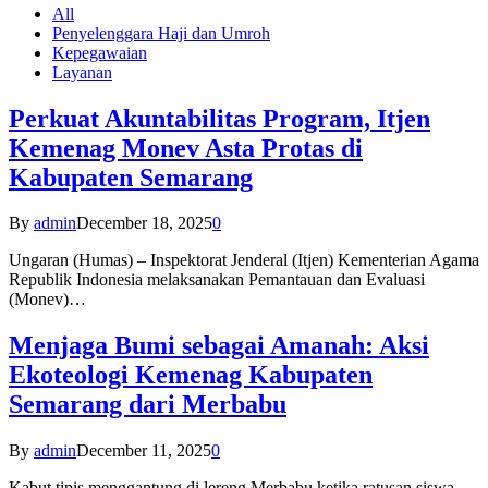
All
Penyelenggara Haji dan Umroh
Kepegawaian
Layanan
Perkuat Akuntabilitas Program, Itjen
Kemenag Monev Asta Protas di
Kabupaten Semarang
By
admin
December 18, 2025
0
Ungaran (Humas) – Inspektorat Jenderal (Itjen) Kementerian Agama
Republik Indonesia melaksanakan Pemantauan dan Evaluasi
(Monev)…
Menjaga Bumi sebagai Amanah: Aksi
Ekoteologi Kemenag Kabupaten
Semarang dari Merbabu
By
admin
December 11, 2025
0
Kabut tipis menggantung di lereng Merbabu ketika ratusan siswa-