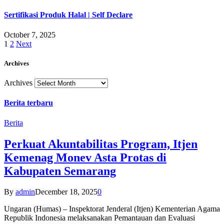
Sertifikasi Produk Halal | Self Declare
October 7, 2025
1
2
Next
Archives
Archives
Berita terbaru
Berita
Perkuat Akuntabilitas Program, Itjen
Kemenag Monev Asta Protas di
Kabupaten Semarang
By
admin
December 18, 2025
0
Ungaran (Humas) – Inspektorat Jenderal (Itjen) Kementerian Agama
Republik Indonesia melaksanakan Pemantauan dan Evaluasi