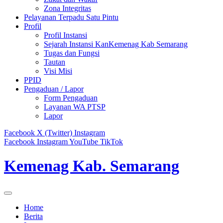
Zona Integritas
Pelayanan Terpadu Satu Pintu
Profil
Profil Instansi
Sejarah Instansi KanKemenag Kab Semarang
Tugas dan Fungsi
Tautan
Visi Misi
PPID
Pengaduan / Lapor
Form Pengaduan
Layanan WA PTSP
Lapor
Facebook
X (Twitter)
Instagram
Facebook
Instagram
YouTube
TikTok
Kemenag Kab. Semarang
Home
Berita