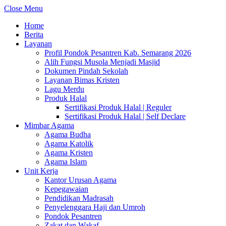
Close Menu
Home
Berita
Layanan
Profil Pondok Pesantren Kab. Semarang 2026
Alih Fungsi Musola Menjadi Masjid
Dokumen Pindah Sekolah
Layanan Bimas Kristen
Lagu Merdu
Produk Halal
Sertifikasi Produk Halal | Reguler
Sertifikasi Produk Halal | Self Declare
Mimbar Agama
Agama Budha
Agama Katolik
Agama Kristen
Agama Islam
Unit Kerja
Kantor Urusan Agama
Kepegawaian
Pendidikan Madrasah
Penyelenggara Haji dan Umroh
Pondok Pesantren
Zakat dan Wakaf