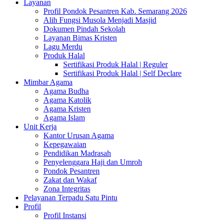
Layanan
Profil Pondok Pesantren Kab. Semarang 2026
Alih Fungsi Musola Menjadi Masjid
Dokumen Pindah Sekolah
Layanan Bimas Kristen
Lagu Merdu
Produk Halal
Sertifikasi Produk Halal | Reguler
Sertifikasi Produk Halal | Self Declare
Mimbar Agama
Agama Budha
Agama Katolik
Agama Kristen
Agama Islam
Unit Kerja
Kantor Urusan Agama
Kepegawaian
Pendidikan Madrasah
Penyelenggara Haji dan Umroh
Pondok Pesantren
Zakat dan Wakaf
Zona Integritas
Pelayanan Terpadu Satu Pintu
Profil
Profil Instansi